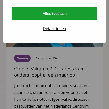
Alles toestaan
Details tonen
Nieuws
4 augustus 2026
Opinie: Vakantie? De stress van
ouders loopt alleen maar op
Juist op het moment dat ouders snakken
naar rust, staan ze er alleen voor. Schiet
hen te hulp, noteert Igor Ivakic, directeur-
bestuurder van het Nederlands Centrum