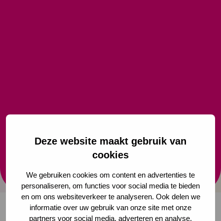
slaapproblemen bij kinderen
Deze JGZ-richtlijn biedt JGZ-professionals kennis en
vaardigheden om gezond slaapgedrag te stimuleren
en slaapproblemen te voorkomen of te
verminderen. Het bevat adviezen, gebaseerd op
wetenschappelijke evidentie en consensus, waar
JGZ-professionals en hun cliënten mee uit de voeten
Deze website maakt gebruik van
kunnen.
cookies
Bekijk de richtlijn
We gebruiken cookies om content en advertenties te
personaliseren, om functies voor social media te bieden
en om ons websiteverkeer te analyseren. Ook delen we
informatie over uw gebruik van onze site met onze
partners voor social media, adverteren en analyse.