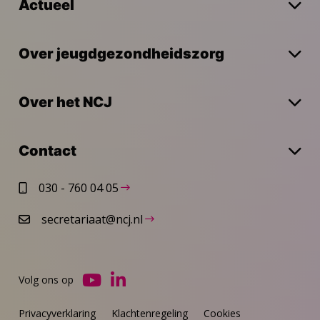
Actueel
Over jeugdgezondheidszorg
Over het NCJ
Contact
030 - 760 04 05
secretariaat@ncj.nl
Volg ons op
Ga
Ga
naar
naar
Privacyverklaring
Klachtenregeling
Cookies