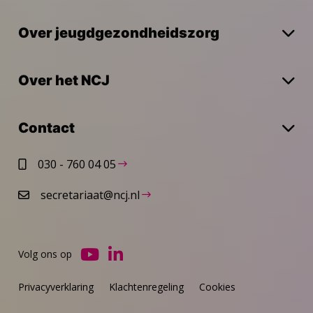
Over jeugdgezondheidszorg
Over het NCJ
Contact
030 - 760 04 05
secretariaat@ncj.nl
Volg ons op
Ga
Ga
naar
naar
Privacyverklaring
Klachtenregeling
Cookies
YouTube
LinkedIn