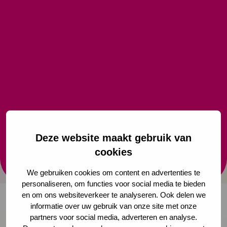
Autismespectrumstoornissen
Ouders van jeugdigen met een
Autismespectrumstoornis (ASS) hebben baat bij een
zo vroeg mogelijke ondersteuning bij de opvoeding
en ontwikkeling van hun kind. Deze JGZ-richtlijn richt
zich op signalering, begeleiding en toeleiding naar
diagnostiek.
Deze website maakt gebruik van
cookies
Bekijk de richtlijn
We gebruiken cookies om content en advertenties te
personaliseren, om functies voor social media te bieden
en om ons websiteverkeer te analyseren. Ook delen we
informatie over uw gebruik van onze site met onze
partners voor social media, adverteren en analyse.
Onze nieuwsbrief ontvangen?