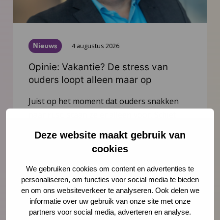
Nieuws
4 augustus 2026
Opinie: Vakantie? De stress van
ouders loopt alleen maar op
Juist op het moment dat ouders snakken
naar rust, staan ze er alleen voor. Schiet
hen te hulp, noteert Igor Ivakic, directeur-
Deze website maakt gebruik van
bestuurder van het Nederlands Centrum
cookies
Jeugdgezondheid.
We gebruiken cookies om content en advertenties te
personaliseren, om functies voor social media te bieden
Lees meer
en om ons websiteverkeer te analyseren. Ook delen we
informatie over uw gebruik van onze site met onze
partners voor social media, adverteren en analyse.