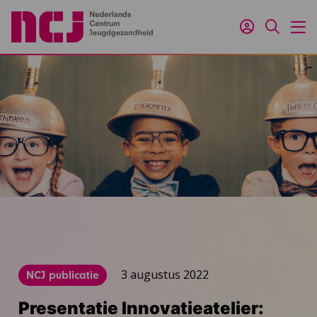
Inloggen
Zoeken
M
3 augustus 2022
NCJ publicatie
Presentatie Innovatieatelier: