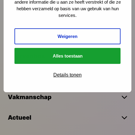
andere informatie die u aan ze heeft verstrekt of die ze
Schrijf je in
hebben verzameld op basis van uw gebruik van hun
services.
Preventie
Weigeren
Interventies
Alles toestaan
Details tonen
Onderzoek
Vakmanschap
Actueel