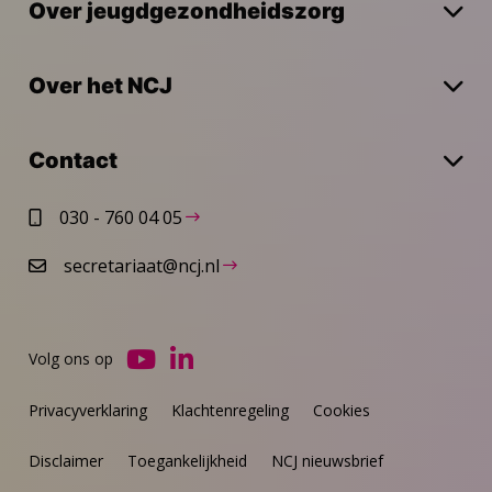
Over jeugdgezondheidszorg
Over het NCJ
Contact
030 - 760 04 05
secretariaat@ncj.nl
Volg ons op
Ga
Ga
naar
naar
Privacyverklaring
Klachtenregeling
Cookies
YouTube
LinkedIn
Disclaimer
Toegankelijkheid
NCJ nieuwsbrief