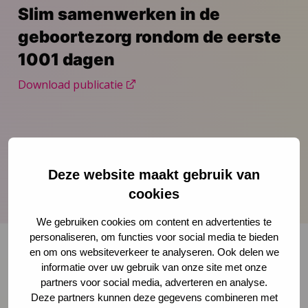
Slim samenwerken in de
geboortezorg rondom de eerste
1001 dagen
Download publicatie
Presentatie van het Innovatieatelier op woensdag
26 september 2018 over slim samenwerken in de
Deze website maakt gebruik van
geboortezorg rondom de eerste 1001 dagen.
cookies
We gebruiken cookies om content en advertenties te
personaliseren, om functies voor social media te bieden
en om ons websiteverkeer te analyseren. Ook delen we
informatie over uw gebruik van onze site met onze
Onze nieuwsbrief ontvangen?
partners voor social media, adverteren en analyse.
Deze partners kunnen deze gegevens combineren met