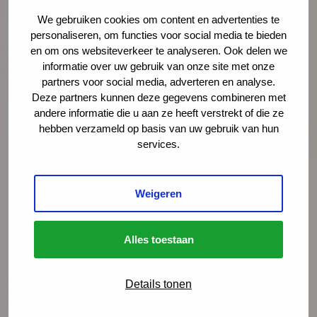
Documentaire Integrale Vroeghulp
We gebruiken cookies om content en advertenties te
‘Je voelt dat er iets niet klopt’
personaliseren, om functies voor social media te bieden
en om ons websiteverkeer te analyseren. Ook delen we
In deze mini-documentaire volgen we drie
informatie over uw gebruik van onze site met onze
gezinnen die geholpen zijn door Integrale
partners voor social media, adverteren en analyse.
Vroeghulp. En gingen we in gesprek met
Deze partners kunnen deze gegevens combineren met
andere informatie die u aan ze heeft verstrekt of die ze
coördinatoren, trajectbegeleiders en een
hebben verzameld op basis van uw gebruik van hun
wethouder over de kracht van het netwerk.
services.
Lees meer
Weigeren
Alles toestaan
Details tonen