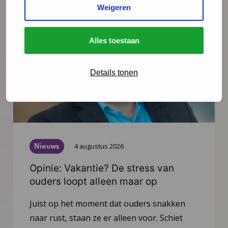
Weigeren
Alles toestaan
Details tonen
Nieuws
4 augustus 2026
Opinie: Vakantie? De stress van
ouders loopt alleen maar op
Juist op het moment dat ouders snakken
naar rust, staan ze er alleen voor. Schiet