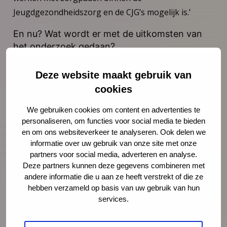
Jeugdgezondheidszorg en de CJG’s mogelijk is.’
En nu? Wat wordt er met de uitkomsten van
het onderzoek gedaan?
‘Op grond van onze resultaten hebben we van
Deze website maakt gebruik van
ZonMw opnieuw subsidie verkregen om de
cookies
projectresultaten verder te verspreiden en te
implementeren. Daarvoor gaan we een filmpje en
We gebruiken cookies om content en advertenties te
draaiboeken maken. Om te testen of de draaiboeken
personaliseren, om functies voor social media te bieden
en om ons websiteverkeer te analyseren. Ook delen we
daadwerkelijk behulpzaam zijn bij implementatie
informatie over uw gebruik van onze site met onze
worden er bijeenkomsten georganiseerd bij andere
partners voor social media, adverteren en analyse.
organisaties in het land. Ook zullen we een deel van
Deze partners kunnen deze gegevens combineren met
de subsidie gebruiken om de techniek van het e-
andere informatie die u aan ze heeft verstrekt of die ze
hebben verzameld op basis van uw gebruik van hun
consult te verbeteren. Kortom, het onderzoek is
services.
afgerond, maar eigenlijk zijn we net begonnen!’