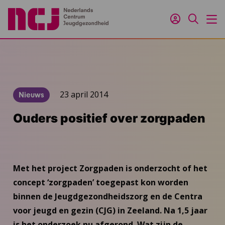
Inloggen
Zoeken
M
23 april 2014
Nieuws
Ouders positief over zorgpaden
Met het project Zorgpaden is onderzocht of het
concept ‘zorgpaden’ toegepast kon worden
binnen de Jeugdgezondheidszorg en de Centra
voor jeugd en gezin (CJG) in Zeeland. Na 1,5 jaar
is het onderzoek nu afgerond. Wat zijn de