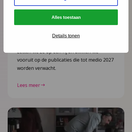
richtlijnen gepubliceerd
Alles toestaan
Na de publicatie van de herziene JGZ-
richtlijn Kindermishandeling en de nieuwe
JGZ-richtlijn Mondzorg in juli 2025 zijn nog
Details tonen
zes JGZ-richtlijnen verschenen. In dit bericht
zetten we ze op een rij en blikken we
vooruit op de publicaties die tot medio 2027
worden verwacht.
Lees meer