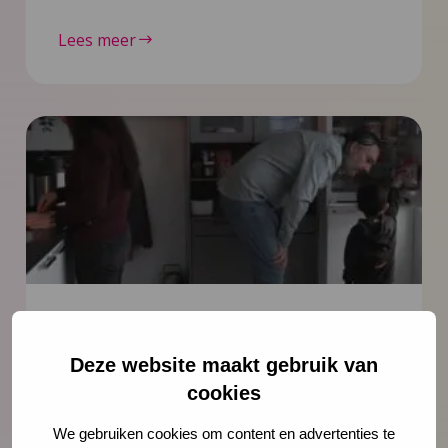
Lees meer
Nieuws
6 juli 2026
Deze website maakt gebruik van
Documentaire Integrale Vroeghulp
cookies
‘Je voelt dat er iets niet klopt’
We gebruiken cookies om content en advertenties te
In deze mini-documentaire volgen we drie