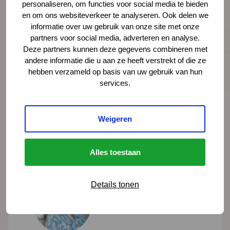
personaliseren, om functies voor social media te bieden
gezinnen die geholpen zijn door Integrale
en om ons websiteverkeer te analyseren. Ook delen we
Vroeghulp. En gingen we in gesprek met
informatie over uw gebruik van onze site met onze
partners voor social media, adverteren en analyse.
coördinatoren, trajectbegeleiders en een
Deze partners kunnen deze gegevens combineren met
wethouder over de kracht van het netwerk.
andere informatie die u aan ze heeft verstrekt of die ze
hebben verzameld op basis van uw gebruik van hun
services.
Lees meer
Weigeren
Alles toestaan
Details tonen