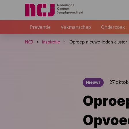
Preventie
Vakmanschap
Onderzoek
NCJ
Inspiratie
Oproep nieuwe leden cluste
27 oktob
Nieuws
Oproep
Opvoe