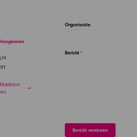
Organisatie
-Hoogeveen
Bericht
*
.nl
 91
 Madelon
een