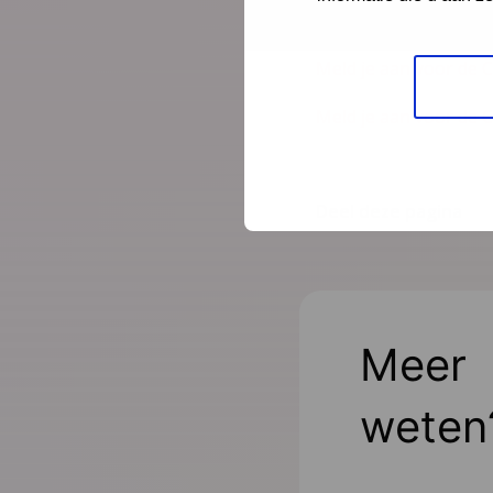
je je opgeven via aa
Meld je aan voor de 
Meld je aan voor de 
Deel deze pagina
Meer
weten