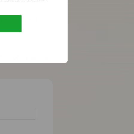
tegenwoordigers)
Kopieer link