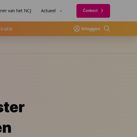
ner van het NCJ
Actueel
Contact
iratie
Inloggen
Zoeken
ster
en