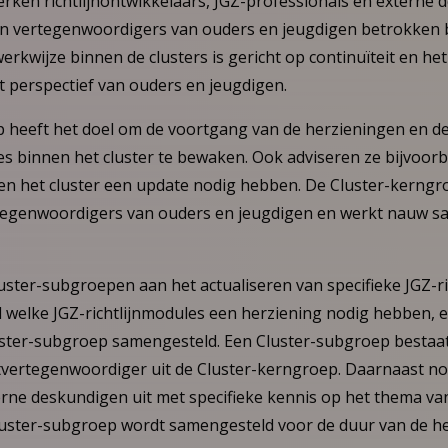
erken richtlijnontwikkelaars, JGZ-professionals en externe
n vertegenwoordigers van ouders en jeugdigen betrokken b
werkwijze binnen de clusters is gericht op continuïteit en he
t perspectief van ouders en jeugdigen.
p heeft het doel om de voortgang van de herzieningen en 
es binnen het cluster te bewaken. Ook adviseren ze bijvoorb
nen het cluster een update nodig hebben. De Cluster-kerngro
rtegenwoordigers van ouders en jeugdigen en werkt nauw 
ster-subgroepen aan het actualiseren van specifieke JGZ-ric
rd welke JGZ-richtlijnmodules een herziening nodig hebben, 
ster-subgroep samengesteld. Een Cluster-subgroep bestaat
ntvertegenwoordiger uit de Cluster-kerngroep. Daarnaast n
erne deskundigen uit met specifieke kennis op het thema va
Cluster-subgroep wordt samengesteld voor de duur van de he