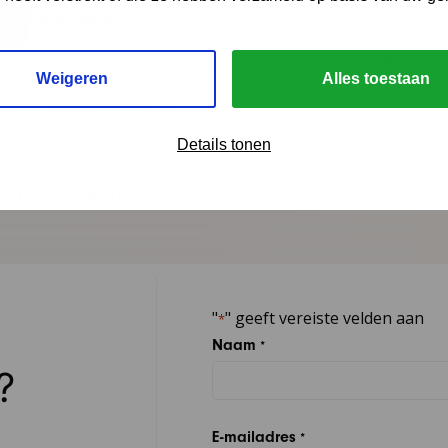
nmeldformulieren.
Cluster-kerngroep
(Alleen JGZ-professionals en cliëntver
Weigeren
Alles toestaan
Cluster-subgroep(en)
Details tonen
Via LinkedIn
Via e-mail
Via WhatsApp
"
" geeft vereiste velden aan
*
Naam
*
?
E-mailadres
*