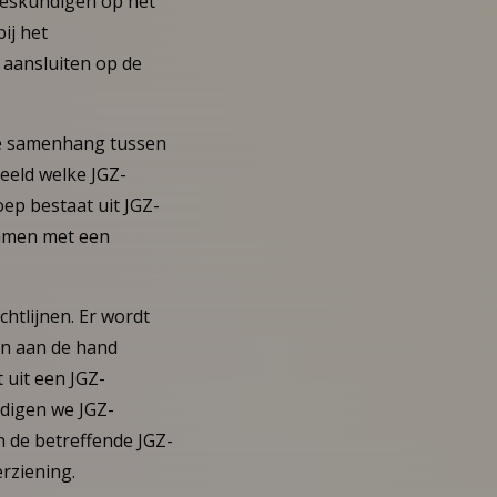
 deskundigen op het
ij het
t aansluiten op de
de samenhang tussen
eeld welke JGZ-
ep bestaat uit JGZ-
samen met een
htlijnen. Er wordt
en aan de hand
 uit een JGZ-
odigen we JGZ-
n de betreffende JGZ-
rziening.