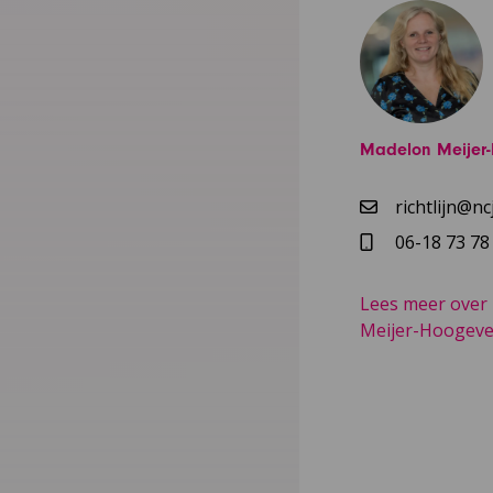
Madelon Meijer
richtlijn@ncj
06-18 73 78
Lees meer over
Meijer-Hoogev