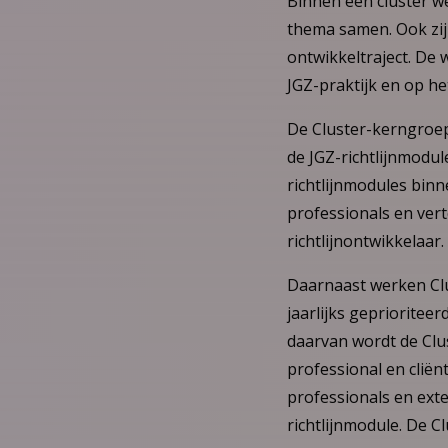
Binnen een cluster w
thema samen. Ook zij
ontwikkeltraject. De 
JGZ-praktijk en op he
De Cluster-kerngroe
de JGZ-richtlijnmodul
richtlijnmodules bin
professionals en ve
richtlijnontwikkelaar.
Daarnaast werken Clu
jaarlijks geprioritee
daarvan wordt de Clu
professional en clië
professionals en ext
richtlijnmodule. De 