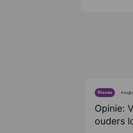
Nieuws
4 augu
Opinie: 
ouders l