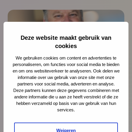
Deze website maakt gebruik van
cookies
We gebruiken cookies om content en advertenties te
personaliseren, om functies voor social media te bieden
en om ons websiteverkeer te analyseren. Ook delen we
Nieuws
4 augustus 2026
informatie over uw gebruik van onze site met onze
partners voor social media, adverteren en analyse.
Opinie: Vakantie? De stress van
Deze partners kunnen deze gegevens combineren met
ouders loopt alleen maar op
andere informatie die u aan ze heeft verstrekt of die ze
hebben verzameld op basis van uw gebruik van hun
Juist op het moment dat ouders snakken
services.
naar rust, staan ze er alleen voor. Schiet
hen te hulp, noteert Igor Ivakic, directeur-
bestuurder van het Nederlands Centrum
Weigeren