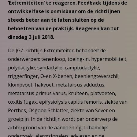
‘Extremiteiten’ te reageren. Feedback tijdens de
ontwikkelfase is onmisbaar om de richtlijnen
steeds beter aan te laten sluiten op de
behoeften van de praktijk. Reageren kan tot
dinsdag 3 juli 2018.
De JGZ-richtlijn Extremiteiten behandelt de
onderwerpen: tenenloop, toeing-in, hypermobiliteit,
polydactylie, syndactylie, camptodactylie,
triggerfinger, O-en X-benen, beenlengteverschil,
klompvoet, hakvoet, metatarsus adductus,
metatarsus primus varus, krulteen, platvoeten,
coxitis fugax, epifysiolysis capitis femoris, ziekte van
Perthes, Osgood Schlatter, ziekte van Sever en
groeipijn. In de richtlijn wordt per onderwerp de
achtergrond van de aandoening, lichamelijk
onderzoek, alarmsignalen, adviezen en de