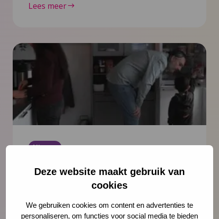
Lees meer
Nieuws
6 juli 2026
Documentaire Integrale Vroeghulp
Deze website maakt gebruik van
‘Je voelt dat er iets niet klopt’
cookies
In deze mini-documentaire volgen we drie
We gebruiken cookies om content en advertenties te
gezinnen die geholpen zijn door Integrale
personaliseren, om functies voor social media te bieden