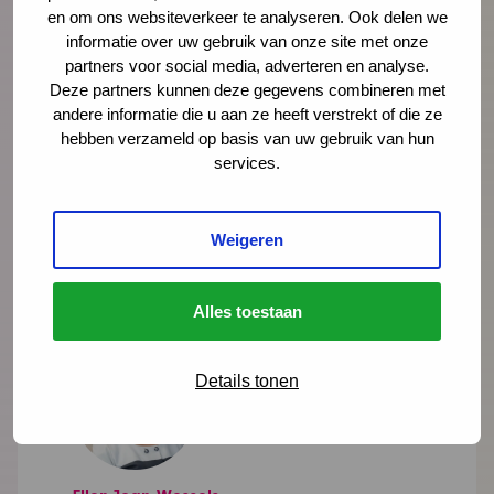
en om ons websiteverkeer te analyseren. Ook delen we
Vroeghulp. En gingen we in gesprek met
informatie over uw gebruik van onze site met onze
coördinatoren, trajectbegeleiders en een
partners voor social media, adverteren en analyse.
wethouder over de kracht van het netwerk.
Deze partners kunnen deze gegevens combineren met
andere informatie die u aan ze heeft verstrekt of die ze
hebben verzameld op basis van uw gebruik van hun
Lees meer
services.
Weigeren
Alles toestaan
Details tonen