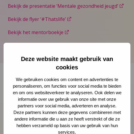
Bekijk de presentatie ‘Mentale gezondheid jeugd’
Bekijk de flyer ‘#Thatslife’
Bekijk het mentorboekje
Bekijk het leerlingenboekje
Deze website maakt gebruik van
cookies
We gebruiken cookies om content en advertenties te
personaliseren, om functies voor social media te bieden
Onze nieuwsbrief ontvangen?
en om ons websiteverkeer te analyseren. Ook delen we
informatie over uw gebruik van onze site met onze
Schrijf je in
partners voor social media, adverteren en analyse.
Deze partners kunnen deze gegevens combineren met
andere informatie die u aan ze heeft verstrekt of die ze
hebben verzameld op basis van uw gebruik van hun
services.