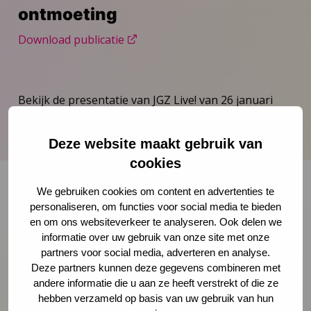
ontmoeting
Download publicatie
Bekijk de presentatie van JGZ Live! van 26 januari
2022 over: De kracht van ontmoeting.
Deze website maakt gebruik van
cookies
We gebruiken cookies om content en advertenties te
personaliseren, om functies voor social media te bieden
Onze nieuwsbrief ontvangen?
en om ons websiteverkeer te analyseren. Ook delen we
informatie over uw gebruik van onze site met onze
partners voor social media, adverteren en analyse.
Schrijf je in
Deze partners kunnen deze gegevens combineren met
andere informatie die u aan ze heeft verstrekt of die ze
hebben verzameld op basis van uw gebruik van hun