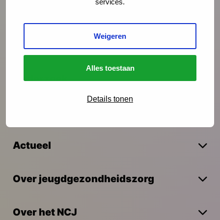
services.
Preventie
Weigeren
Interventies
Alles toestaan
Onderzoek
Details tonen
Vakmanschap
Actueel
Over jeugdgezondheidszorg
Over het NCJ