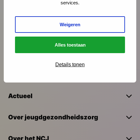
services.
Preventie
Weigeren
Interventies
Alles toestaan
Onderzoek
Details tonen
Vakmanschap
Actueel
Over jeugdgezondheidszorg
Over het NCJ