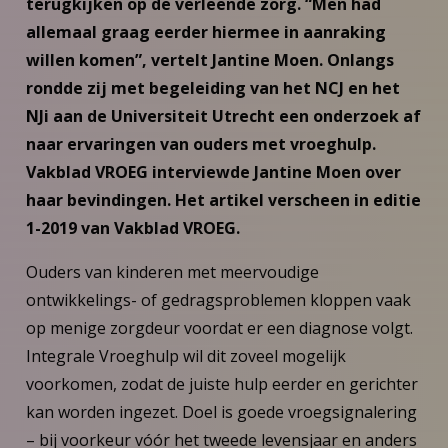
terugkijken op de verleende zorg. “Men had
allemaal graag eerder hiermee in aanraking
willen komen”, vertelt Jantine Moen. Onlangs
rondde zij met begeleiding van het NCJ en het
NJi aan de Universiteit Utrecht een onderzoek af
naar ervaringen van ouders met vroeghulp.
Vakblad VROEG interviewde Jantine Moen over
haar bevindingen. Het artikel verscheen in editie
1-2019 van Vakblad VROEG.
Ouders van kinderen met meervoudige
ontwikkelings- of gedragsproblemen kloppen vaak
op menige zorgdeur voordat er een diagnose volgt.
Integrale Vroeghulp wil dit zoveel mogelijk
voorkomen, zodat de juiste hulp eerder en gerichter
kan worden ingezet. Doel is goede vroegsignalering
– bij voorkeur vóór het tweede levensjaar en anders