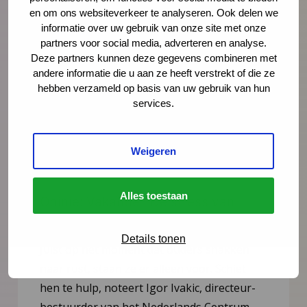
en om ons websiteverkeer te analyseren. Ook delen we
informatie over uw gebruik van onze site met onze
partners voor social media, adverteren en analyse.
Deze partners kunnen deze gegevens combineren met
andere informatie die u aan ze heeft verstrekt of die ze
hebben verzameld op basis van uw gebruik van hun
services.
Weigeren
Nieuws
4 augustus 2026
Alles toestaan
Opinie: Vakantie? De stress van
ouders loopt alleen maar op
Details tonen
Juist op het moment dat ouders snakken
naar rust, staan ze er alleen voor. Schiet
hen te hulp, noteert Igor Ivakic, directeur-