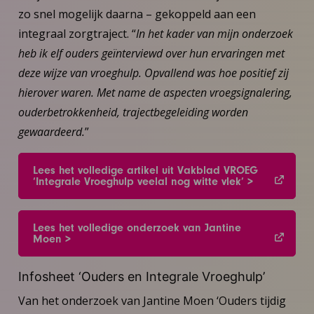
zo snel mogelijk daarna – gekoppeld aan een
integraal zorgtraject. “
In het kader van mijn onderzoek
heb ik elf ouders geïnterviewd over hun ervaringen met
deze wijze van vroeghulp. Opvallend was hoe positief zij
hierover waren. Met name de aspecten vroegsignalering,
ouderbetrokkenheid, trajectbegeleiding worden
gewaardeerd.
”
Lees het volledige artikel uit Vakblad VROEG
‘Integrale Vroeghulp veelal nog witte vlek’ >
Lees het volledige onderzoek van Jantine
Moen >
Infosheet ‘Ouders en Integrale Vroeghulp’
Van het onderzoek van Jantine Moen ‘Ouders tijdig