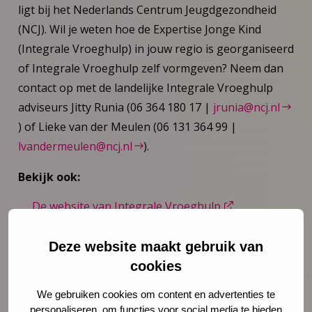
ligt bij het Nederlands Centrum Jeugdgezondheid
(NCJ). Wil je weten hoe de Expertise Jonge Kind
(Integrale Vroeghulp) in jouw regio is georganiseerd
of Integrale Vroeghulp zelf vormgeven? Neem dan
contact op met de landelijke Integrale Vroeghulp
adviseurs Jitty Runia (06 364 180 17 |
jrunia@ncj.nl
) of Lieke van der Meulen (06 131 364 99 |
lvandermeulen@ncj.nl
).
Bekijk ook:
De website van Integrale Vroeghulp
Meer nieuwsberichten over Integrale
Vroeghulp
Deze website maakt gebruik van
Producten en diensten: Interventies
cookies
We gebruiken cookies om content en advertenties te
personaliseren, om functies voor social media te bieden