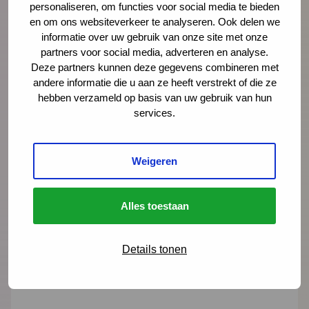
personaliseren, om functies voor social media te bieden
en om ons websiteverkeer te analyseren. Ook delen we
Ellen-Joan Wessels
informatie over uw gebruik van onze site met onze
adviseur
partners voor social media, adverteren en analyse.
Deze partners kunnen deze gegevens combineren met
ejwessels@ncj.nl
andere informatie die u aan ze heeft verstrekt of die ze
06 - 13 27 67 62
hebben verzameld op basis van uw gebruik van hun
services.
LinkedIn
Lees meer over Ellen-Joan Wessels
Weigeren
Alles toestaan
"
" geeft vereiste velden aan
*
Details tonen
Naam
*