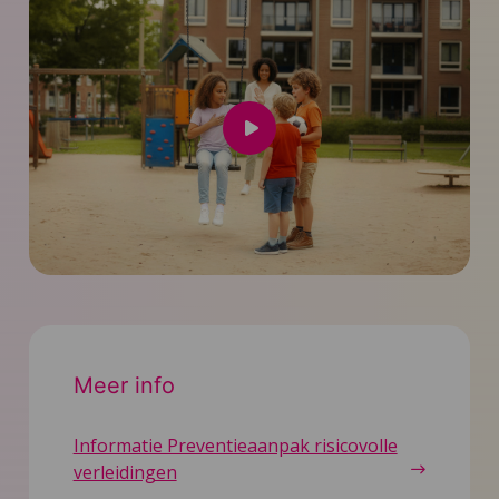
Speel
video
af
Meer info
Informatie Preventieaanpak risicovolle
verleidingen