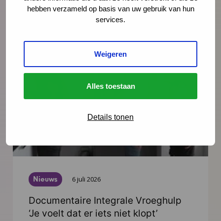
worden verwacht.
hebben verzameld op basis van uw gebruik van hun
services.
Lees meer
Weigeren
Alles toestaan
Details tonen
Nieuws
6 juli 2026
Documentaire Integrale Vroeghulp
‘Je voelt dat er iets niet klopt’