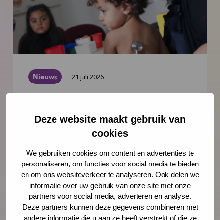
Nieuws
21 juli 2026
Vernieuwing JGZ-richtlijnen 2023–
2026: 8 nieuwe en herziene
Deze website maakt gebruik van
richtlijnen gepubliceerd
cookies
Na de publicatie van de herziene JGZ-
We gebruiken cookies om content en advertenties te
richtlijn Kindermishandeling en de nieuwe
personaliseren, om functies voor social media te bieden
JGZ-richtlijn Mondzorg in juli 2025 zijn nog
en om ons websiteverkeer te analyseren. Ook delen we
zes JGZ-richtlijnen verschenen. In dit bericht
informatie over uw gebruik van onze site met onze
partners voor social media, adverteren en analyse.
zetten we ze op een rij en blikken we
Deze partners kunnen deze gegevens combineren met
vooruit op de publicaties die tot medio 2027
andere informatie die u aan ze heeft verstrekt of die ze