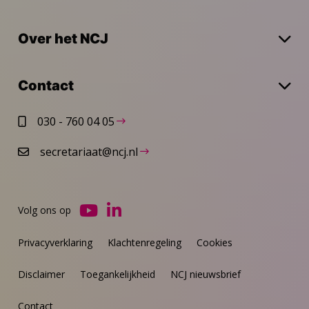
Over het NCJ
Contact
030 - 760 04 05
secretariaat@ncj.nl
Volg ons op
Ga
Ga
naar
naar
Privacyverklaring
Klachtenregeling
Cookies
YouTube
LinkedIn
Disclaimer
Toegankelijkheid
NCJ nieuwsbrief
Contact