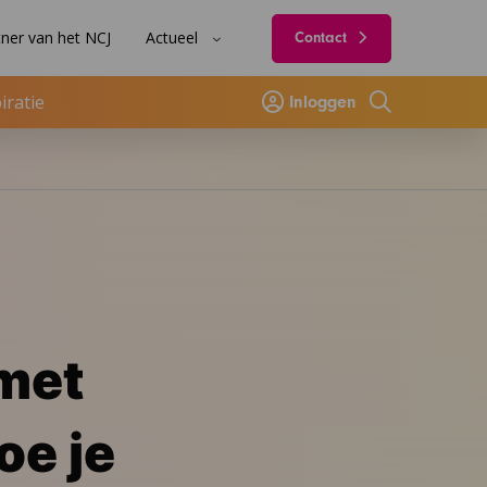
ner van het NCJ
Actueel
Contact
iratie
Inloggen
Zoeken
 met
oe je