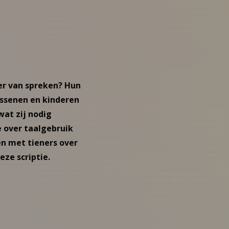
er van spreken? Hun
assenen en kinderen
at zij nodig
e over taalgebruik
ten met tieners over
eze scriptie.