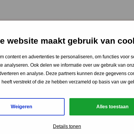
e website maakt gebruik van coo
2026
aire Integrale
 content en advertenties te personaliseren, om functies voor s
e analyseren. Ook delen we informatie over uw gebruik van onz
 ‘Je voelt dat er iets
adverteren en analyse. Deze partners kunnen deze gegevens c
t’
e heeft verstrekt of die ze hebben verzameld op basis van uw ge
umentaire volgen we drie gezinnen die
Weigeren
Alles toestaan
or Integrale Vroeghulp. En gingen we in
dinatoren, trajectbegeleiders en een
e kracht van het netwerk.
Details tonen