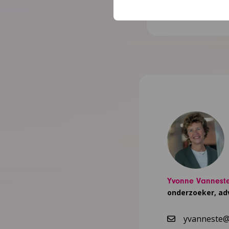
Lees meer
Yvonne Vannest
onderzoeker, ad
yvanneste@n