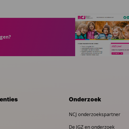
ngen?
venties
Onderzoek
NCJ onderzoekspartner
De JGZ en onderzoek