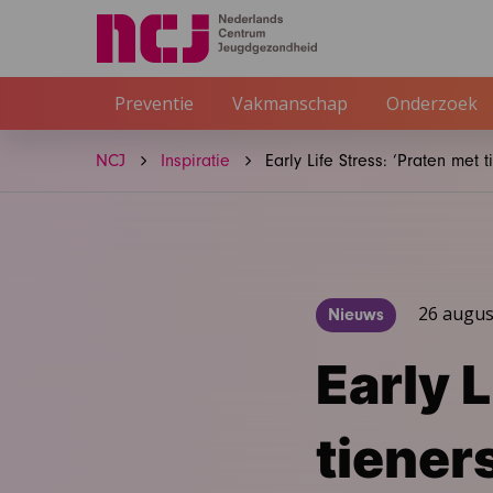
Preventie
Vakmanschap
Onderzoek
NCJ
Inspiratie
Early Life Stress: ‘Praten met 
26 augus
Nieuws
Early L
tiener