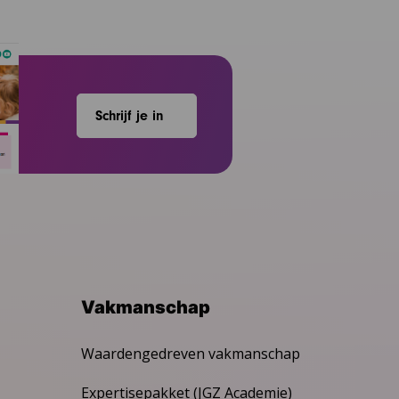
Schrijf je in
Vakmanschap
Waardengedreven vakmanschap
Expertisepakket (JGZ Academie)