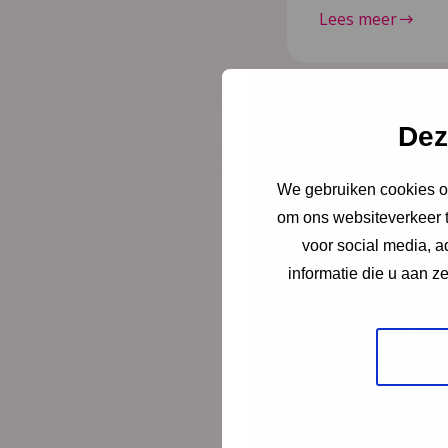
Lees meer
Dez
Nieuws
6 juli 
Document
We gebruiken cookies om
om ons websiteverkeer t
Vroeghulp
voor social media, 
niet klop
informatie die u aan z
In deze mini-doc
geholpen zijn do
gesprek met coör
wethouder over d