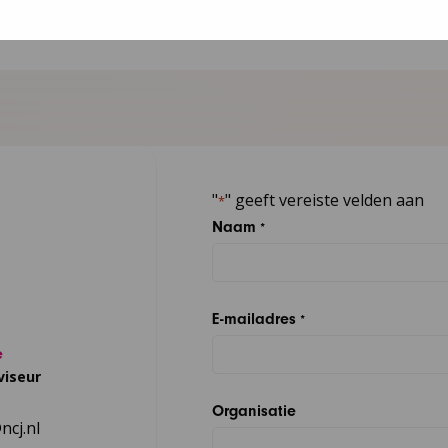
"
" geeft vereiste velden aan
*
Naam
*
E-mailadres
*
e
viseur
Organisatie
cj.nl