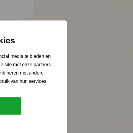
kies
ocial media te bieden en
e site met onze partners
ombineren met andere
bruik van hun services.