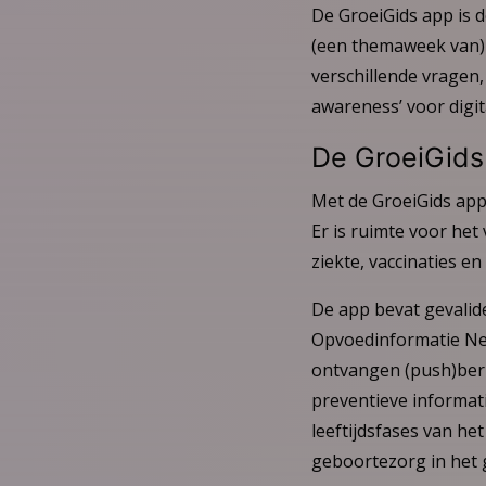
De GroeiGids app is de
(een themaweek van) h
verschillende vragen,
awareness’ voor digit
De GroeiGids
Met de GroeiGids app
Er is ruimte voor he
ziekte, vaccinaties en
De app bevat gevali
Opvoedinformatie Ned
ontvangen (push)beri
preventieve informat
leeftijdsfases van he
geboortezorg in het 