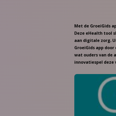
Met de GroeiGids ap
Deze eHealth tool s
aan digitale zorg. 
GroeiGids app door 
wat ouders van de ap
innovatiespel deze