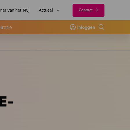
ner van het NCJ
Actueel
Contact
iratie
Inloggen
Zoeken
E-