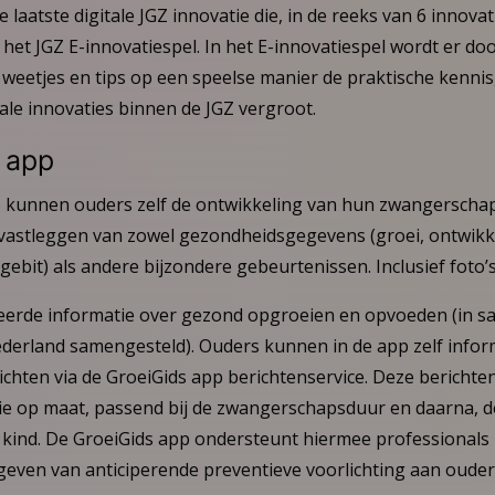
 laatste digitale JGZ innovatie die, in de reeks van 6 innovati
et JGZ E-innovatiespel. In het E-innovatiespel wordt er do
 weetjes en tips op een speelse manier de praktische kennis
ale innovaties binnen de JGZ vergroot.
 app
 kunnen ouders zelf de ontwikkeling van hun zwangerschap
t vastleggen van zowel gezondheidsgegevens (groei, ontwikk
 gebit) als andere bijzondere gebeurtenissen. Inclusief foto’s
deerde informatie over gezond opgroeien en opvoeden (in 
erland samengesteld). Ouders kunnen in de app zelf infor
chten via de GroeiGids app berichtenservice. Deze berichten
ie op maat, passend bij de zwangerschapsduur en daarna, de
t kind. De GroeiGids app ondersteunt hiermee professionals
geven van anticiperende preventieve voorlichting aan ouder