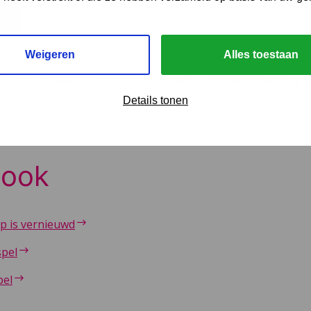
Weigeren
Alles toestaan
Via LinkedIn
Via e-mail
Via WhatsApp
Details tonen
 ook
p is vernieuwd
spel
pel