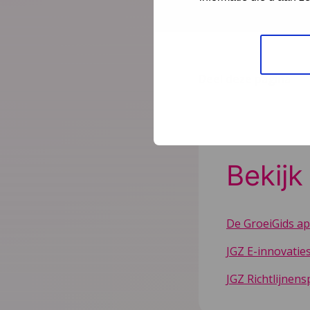
JGZ E-innovatiespel
JGZ Richtlijnenspel
Deel deze pagina
Bekijk
De GroeiGids ap
JGZ E-innovatie
JGZ Richtlijnens