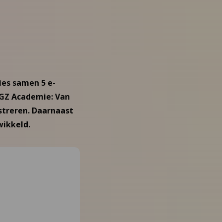
ies samen 5 e-
JGZ Academie: Van
streren. Daarnaast
ikkeld.