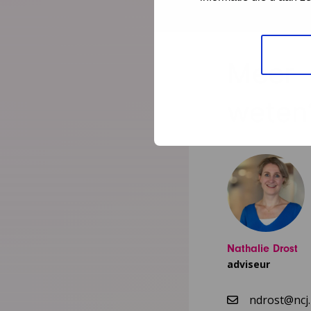
Meer
weten
Nathalie Drost
adviseur
ndrost@ncj.