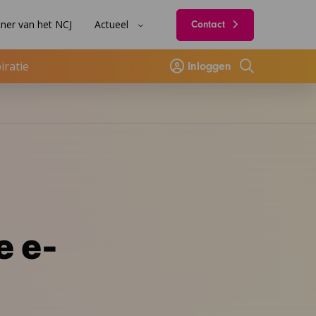
ner van het NCJ
Actueel
Contact
iratie
Inloggen
Zoeken
e e-