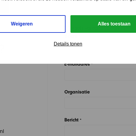
Weigeren
Alles toestaan
"
" geeft vereiste velden aan
*
Naam
*
Details tonen
?
E-mailadres
*
Organisatie
Bericht
*
nl