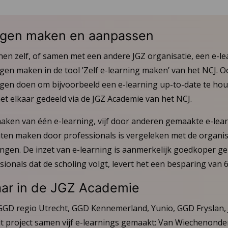
ingen maken en aanpassen
nen zelf, of samen met een andere JGZ organisatie, een e-l
gen maken in de tool ’Zelf e-learning maken’ van het NCJ. Oo
en doen om bijvoorbeeld een e-learning up-to-date te houd
t elkaar gedeeld via de JGZ Academie van het NCJ.
aken van één e-learning, vijf door anderen gemaakte e-lear
aten maken door professionals is vergeleken met de organis
ingen. De inzet van e-learning is aanmerkelijk goedkoper ge
sionals dat de scholing volgt, levert het een besparing van 
ar in de JGZ Academie
GGD regio Utrecht, GGD Kennemerland, Yunio, GGD Fryslan,
it project samen vijf e-learnings gemaakt: Van Wiechenonde