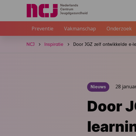
Preventie
Vakmanschap
Onderzoek
NCJ
Inspiratie
Door JGZ zelf ontwikkelde e-
28 janua
Nieuws
Door J
learni