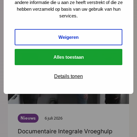
andere informatie die u aan ze heeft verstrekt of die ze
vooruit op de publicaties die tot medio 2027
hebben verzameld op basis van uw gebruik van hun
worden verwacht.
services.
Lees meer
Weigeren
Alles toestaan
Details tonen
Nieuws
6 juli 2026
Documentaire Integrale Vroeghulp