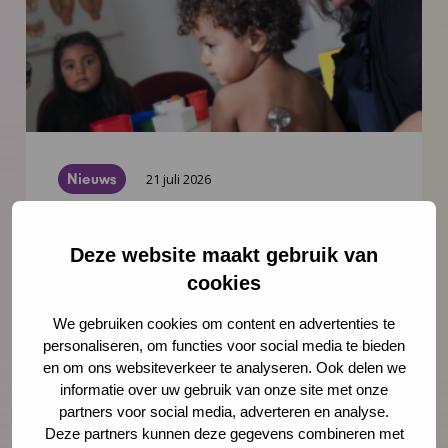
Nieuws
21 juli 2026
Vernieuwing JGZ-richtlijnen 2023–
2026: 8 nieuwe en herziene
Deze website maakt gebruik van
richtlijnen gepubliceerd
cookies
Na de publicatie van de herziene JGZ-
We gebruiken cookies om content en advertenties te
richtlijn Kindermishandeling en de nieuwe
personaliseren, om functies voor social media te bieden
en om ons websiteverkeer te analyseren. Ook delen we
JGZ-richtlijn Mondzorg in juli 2025 zijn nog
informatie over uw gebruik van onze site met onze
zes JGZ-richtlijnen verschenen. In dit bericht
partners voor social media, adverteren en analyse.
zetten we ze op een rij en blikken we
Deze partners kunnen deze gegevens combineren met