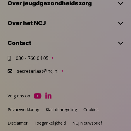
Over jeugdgezondheidszorg
Over het NCJ
Contact
030 - 760 04 05
secretariaat@ncj.nl
Volg ons op
Ga
Ga
naar
naar
Privacyverklaring
Klachtenregeling
Cookies
YouTube
LinkedIn
Disclaimer
Toegankelijkheid
NCJ nieuwsbrief