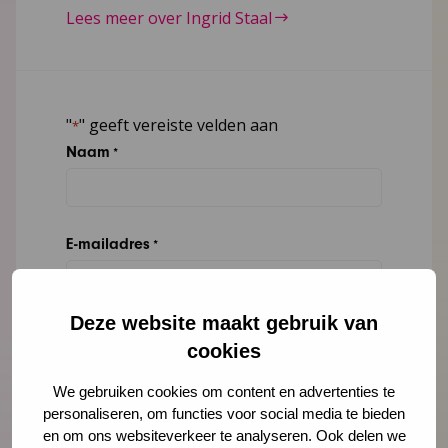
Lees meer over Ingrid Staal
"
" geeft vereiste velden aan
*
Naam
*
E-mailadres
*
Deze website maakt gebruik van
Organisatie
cookies
We gebruiken cookies om content en advertenties te
personaliseren, om functies voor social media te bieden
Bericht
*
en om ons websiteverkeer te analyseren. Ook delen we