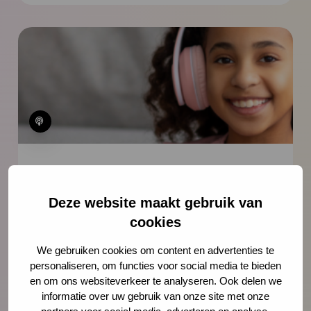
Podcast
Deze website maakt gebruik van
Hoe ga je het gesprek aan over
cookies
kindermishandeling? – Tips van Kim
van Laar en Edith Nikken
We gebruiken cookies om content en advertenties te
personaliseren, om functies voor social media te bieden
In deze podcast gaat sociaal pedagoog
en om ons websiteverkeer te analyseren. Ook delen we
Merel Steinweg in gesprek met Kim van
informatie over uw gebruik van onze site met onze