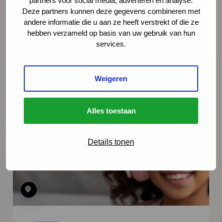
Laar, oprichter van Team-Kim, en
partners voor social media, adverteren en analyse.
Deze partners kunnen deze gegevens combineren met
jeugdverpleegkundige Edith Nikken over de
andere informatie die u aan ze heeft verstrekt of die ze
documentaire 'Jij bent de Baas' en hoe je
hebben verzameld op basis van uw gebruik van hun
het gesprek over kindermishandeling
services.
aangaat.
Weigeren
Lees meer
Alles toestaan
Details tonen