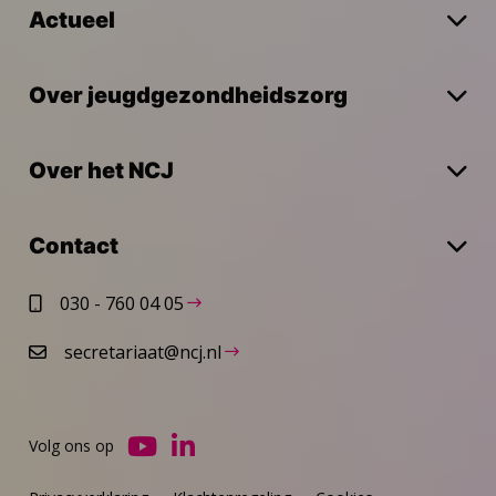
Actueel
Over jeugdgezondheidszorg
Over het NCJ
Contact
030 - 760 04 05
secretariaat@ncj.nl
Volg ons op
Ga
Ga
naar
naar