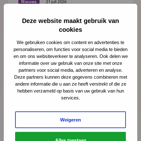
Nieuws
21 juli 2026
Vernieuwing JGZ-richtlijnen 2023–
Deze website maakt gebruik van
2026: 8 nieuwe en herziene
cookies
richtlijnen gepubliceerd
We gebruiken cookies om content en advertenties te
Na de publicatie van de herziene JGZ-
personaliseren, om functies voor social media te bieden
richtlijn Kindermishandeling en de nieuwe
en om ons websiteverkeer te analyseren. Ook delen we
JGZ-richtlijn Mondzorg in juli 2025 zijn nog
informatie over uw gebruik van onze site met onze
partners voor social media, adverteren en analyse.
zes JGZ-richtlijnen verschenen. In dit bericht
Deze partners kunnen deze gegevens combineren met
zetten we ze op een rij en blikken we
andere informatie die u aan ze heeft verstrekt of die ze
vooruit op de publicaties die tot medio 2027
hebben verzameld op basis van uw gebruik van hun
worden verwacht.
services.
Lees meer
Weigeren
Alles toestaan