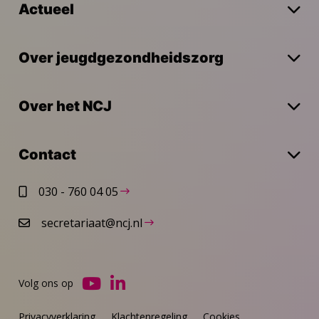
Actueel
Over jeugdgezondheidszorg
Over het NCJ
Contact
030 - 760 04 05
secretariaat@ncj.nl
Volg ons op
Ga
Ga
naar
naar
Privacyverklaring
Klachtenregeling
Cookies