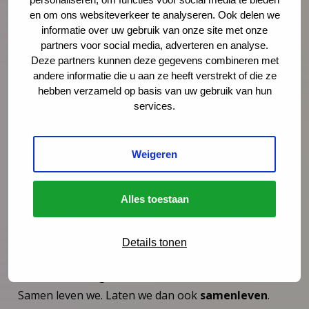
problematiseren en behandelen van individuele
en om ons websiteverkeer te analyseren. Ook delen we
informatie over uw gebruik van onze site met onze
klachten. En toch zou dat de opdracht van de
partners voor social media, adverteren en analyse.
geboortezorg, de jeugdgezondheidszorg, het
Deze partners kunnen deze gegevens combineren met
sociaal domein, de kinderopvang en het onderwijs
andere informatie die u aan ze heeft verstrekt of die ze
moeten zijn.
hebben verzameld op basis van uw gebruik van hun
services.
Jij en ik, de ander wil gezien en niet vergeten
worden. Niemand wil hulp. We willen gewoon grip op
Weigeren
het leven dat we leven. Maak dus cirkels van
preventie zodat kinderen en ouders niet in de
hoeken verdwijnen en vergeten worden. Maak deze
Alles toestaan
cirkels zodat er géén blinde hoeken professionals
het zicht belemmeren in het doen van het goede, in
Details tonen
het doen van het juiste. Maak cirkels van preventie
zodat verbindingen niet onderbroken worden.
Samen leven we. Laten we dan ook
samenleven
.