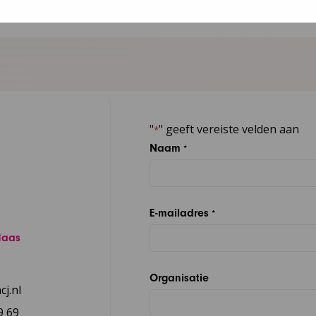
"
" geeft vereiste velden aan
*
Naam
*
E-mailadres
*
Maas
Organisatie
j.nl
9 69