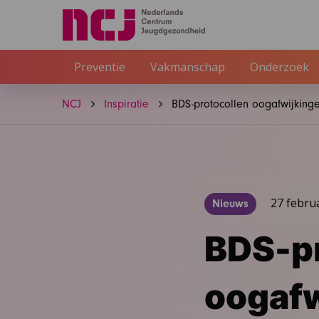
Preventie
Vakmanschap
Onderzoek
NCJ
Inspiratie
BDS-protocollen oogafwijking
27 febru
Nieuws
BDS-pr
oogafw