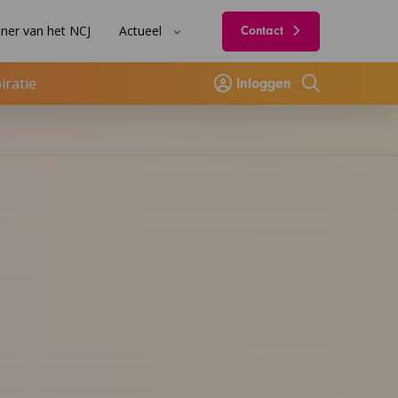
ner van het NCJ
Actueel
Contact
iratie
Inloggen
Zoeken