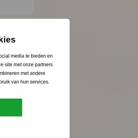
kies
ocial media te bieden en
e site met onze partners
ombineren met andere
bruik van hun services.