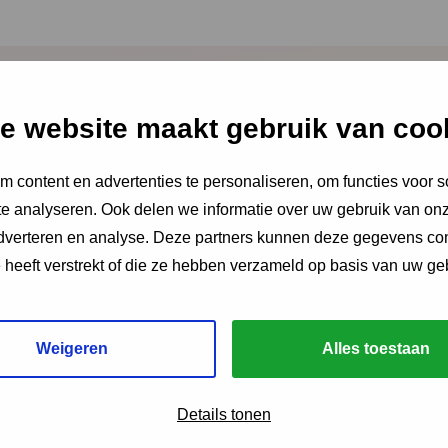
e website maakt gebruik van coo
2026
aire Integrale
 content en advertenties te personaliseren, om functies voor s
e analyseren. Ook delen we informatie over uw gebruik van onz
 ‘Je voelt dat er iets
adverteren en analyse. Deze partners kunnen deze gegevens c
t’
e heeft verstrekt of die ze hebben verzameld op basis van uw ge
umentaire volgen we drie gezinnen die
or Integrale Vroeghulp. En gingen we in
Weigeren
Alles toestaan
dinatoren, trajectbegeleiders en een
e kracht van het netwerk.
Details tonen