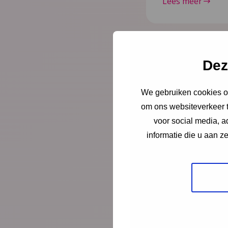
Lees meer
Dez
Nieuws
6 juli 
Document
We gebruiken cookies om
om ons websiteverkeer t
Vroeghulp
voor social media, 
niet klop
informatie die u aan z
In deze mini-doc
geholpen zijn do
gesprek met coör
wethouder over d