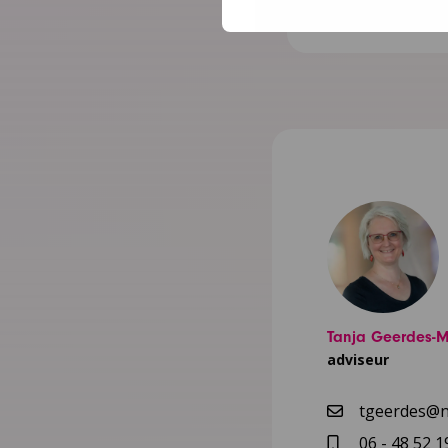
Lees meer
Tanja Geerdes-
adviseur
tgeerdes@nc
06 - 48 52 1