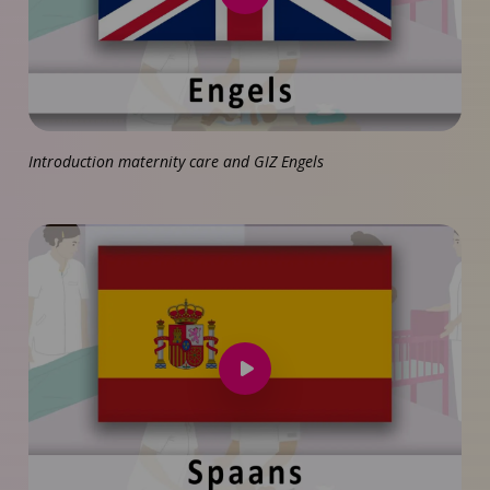
video
af
Introduction maternity care and GIZ Engels
Speel
video
af