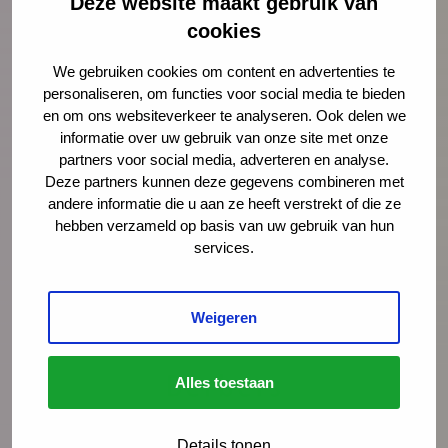
Deze website maakt gebruik van
cookies
We gebruiken cookies om content en advertenties te
personaliseren, om functies voor social media te bieden
Introductie kraamzorg en GIZ Syrisch Arabisch
en om ons websiteverkeer te analyseren. Ook delen we
informatie over uw gebruik van onze site met onze
partners voor social media, adverteren en analyse.
Deze partners kunnen deze gegevens combineren met
andere informatie die u aan ze heeft verstrekt of die ze
hebben verzameld op basis van uw gebruik van hun
services.
Speel
Weigeren
video
af
Alles toestaan
Details tonen
Introductie kraamzorg en GIZ Berbers