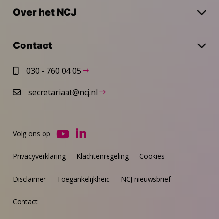
Over het NCJ
Contact
030 - 760 04 05
secretariaat@ncj.nl
Volg ons op
Ga
Ga
naar
naar
Privacyverklaring
Klachtenregeling
Cookies
YouTube
LinkedIn
Disclaimer
Toegankelijkheid
NCJ nieuwsbrief
Contact