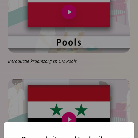
Speel
video
af
Introductie kraamzorg en GIZ Pools
Speel
video
af