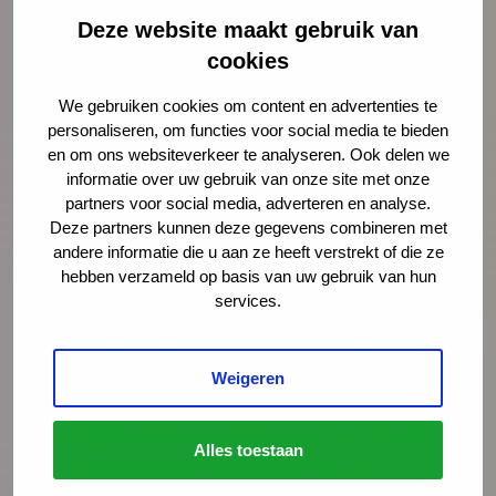
Deze website maakt gebruik van
cookies
We gebruiken cookies om content en advertenties te
personaliseren, om functies voor social media te bieden
en om ons websiteverkeer te analyseren. Ook delen we
informatie over uw gebruik van onze site met onze
Nieuws
21 juli 2026
partners voor social media, adverteren en analyse.
Deze partners kunnen deze gegevens combineren met
Vernieuwing JGZ-richtlijnen 2023–
andere informatie die u aan ze heeft verstrekt of die ze
2026: 8 nieuwe en herziene
hebben verzameld op basis van uw gebruik van hun
richtlijnen gepubliceerd
services.
Na de publicatie van de herziene JGZ-
richtlijn Kindermishandeling en de nieuwe
Weigeren
JGZ-richtlijn Mondzorg in juli 2025 zijn nog
zes JGZ-richtlijnen verschenen. In dit bericht
Alles toestaan
zetten we ze op een rij en blikken we