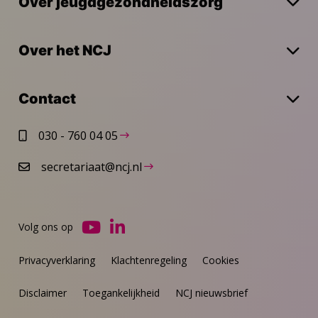
Over jeugdgezondheidszorg
Over het NCJ
Contact
030 - 760 04 05
secretariaat@ncj.nl
Volg ons op
Ga
Ga
naar
naar
Privacyverklaring
Klachtenregeling
Cookies
YouTube
LinkedIn
Disclaimer
Toegankelijkheid
NCJ nieuwsbrief