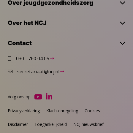
Over jeugdgezondheidszorg
Over het NCJ
Contact
030 - 760 04 05
secretariaat@ncj.nl
Volg ons op
Ga
Ga
naar
naar
Privacyverklaring
Klachtenregeling
Cookies
YouTube
LinkedIn
Disclaimer
Toegankelijkheid
NCJ nieuwsbrief