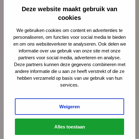
Lees meer over Merian Bouwmeester
Deze website maakt gebruik van
cookies
We gebruiken cookies om content en advertenties te
"
" geeft vereiste velden aan
*
personaliseren, om functies voor social media te bieden
Naam
*
en om ons websiteverkeer te analyseren. Ook delen we
informatie over uw gebruik van onze site met onze
partners voor social media, adverteren en analyse.
Deze partners kunnen deze gegevens combineren met
E-mailadres
*
andere informatie die u aan ze heeft verstrekt of die ze
hebben verzameld op basis van uw gebruik van hun
services.
Organisatie
Weigeren
Alles toestaan
Bericht
*