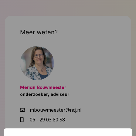
Meer weten?
Merian Bouwmeester
onderzoeker, adviseur
mbouwmeester@ncj.nl
06 - 29 03 80 58