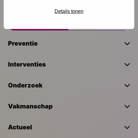
Schrijf je in
Details tonen
Preventie
Interventies
Onderzoek
Vakmanschap
Actueel