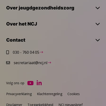
Over jeugdgezondheidszorg
Over het NCJ
Contact
030 - 760 04 05
secretariaat@ncj.nl
Volg ons op
Ga
Ga
naar
naar
Privacyverklaring
Klachtenregeling
Cookies
YouTube
LinkedIn
Disclaimer
Toegankelijkheid
NCJ nieuwsbrief