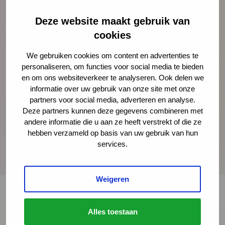
en 3 jaar. Ze is gepromoveerd biomedisch
wetenschapper en werkt sinds 2013 bij
Deze website maakt gebruik van
Branddoctors Mixe, een bureau gespecialiseerd in
cookies
healthcare marketing. In haar functie als medical
We gebruiken cookies om content en advertenties te
writer en healthcare strateeg gebruikt Wandana
personaliseren, om functies voor social media te bieden
haar medische achtergrond en interesse in de mens
en om ons websiteverkeer te analyseren. Ook delen we
graag voor het steeds verder verbeteren van de
informatie over uw gebruik van onze site met onze
gezondheidszorg.
partners voor social media, adverteren en analyse.
Deze partners kunnen deze gegevens combineren met
andere informatie die u aan ze heeft verstrekt of die ze
hebben verzameld op basis van uw gebruik van hun
services.
Weigeren
Alles toestaan
Onze nieuwsbrief ontvangen?