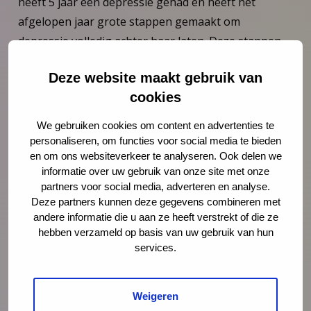
heeft 5 jaar een depressie gehad en heeft het
afgelopen jaar grote stappen gemaakt om
depressie volledig achter haar laten. Deze stappen
hebben haar laten inzien dat de welbekende quote
Deze website maakt gebruik van
“what doesn’t kill you makes you stronger” voor
cookies
haar echt waar is. Zij hoop dat dit voor anderen ook
geldt! Deze ervaring gunt ze iedereen van harte en
We gebruiken cookies om content en advertenties te
deelt daarom met alle liefde haar verhaal. Het op
personaliseren, om functies voor social media te bieden
en om ons websiteverkeer te analyseren. Ook delen we
deze manier, helpen van andere mensen is als een
informatie over uw gebruik van onze site met onze
droom die uit komt. Haar eigen ervaring inzetten om
partners voor social media, adverteren en analyse.
mee te denken, al is het maar om één persoon
Deze partners kunnen deze gegevens combineren met
anders naar de situatie te laten kijken, doet haar
andere informatie die u aan ze heeft verstrekt of die ze
hebben verzameld op basis van uw gebruik van hun
goed.
services.
Weigeren