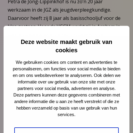
Petra de Jong-Lippinkhof is nu zo’n 20 jaar
werkzaam in de JGZ als jeugdverpleegkundige.
Daarvoor heeft zij 8 jaar als basisschooljuf voor de
klas gestaan. Voor de VGGM werkt zij in Arnhem in
een uitdagende wijk. Uit het onderwijs is zij
Deze website maakt gebruik van
‘gevlucht’, maar het graag andere mensen iets leren
cookies
is ze altijd leuk blijven vinden. Petra geeft nu bij de
VGGM verschillende scholingen aan de collega’s en
We gebruiken cookies om content en advertenties te
staat zij vooraan wanneer er een
personaliseren, om functies voor social media te bieden
en om ons websiteverkeer te analyseren. Ook delen we
(opvoedingscursus)cursus gegeven kan worden. In
informatie over uw gebruik van onze site met onze
2019 kreeg zij de mogelijkheid om van
partners voor social media, adverteren en analyse.
Wiecheninstructeur te worden en greep deze kans
Deze partners kunnen deze gegevens combineren met
met beide handen aan. Nu vormt zij samen met
andere informatie die u aan ze heeft verstrekt of die ze
hebben verzameld op basis van uw gebruik van hun
Jolanda de Hertog het ‘van Wiechenteam’ bij de
services.
VGGM.