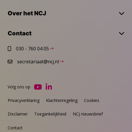
Over het NCJ
Contact
030 - 760 04 05
secretariaat@ncj.nl
Volg ons op
Ga
Ga
naar
naar
Privacyverklaring
Klachtenregeling
Cookies
YouTube
LinkedIn
Disclaimer
Toegankelijkheid
NCJ nieuwsbrief
Contact