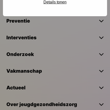
Details tonen
Preventie
Interventies
Onderzoek
Vakmanschap
Actueel
Over jeugdgezondheidszorg