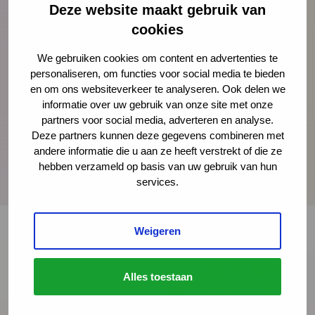
‘Schulden en Incasso’ bij
Deze website maakt gebruik van
Hogeschool Utrecht. Zij houdt zich bezig met de
cookies
vraag hoe financiële
We gebruiken cookies om content en advertenties te
problematiek ons dagelijks leven beïnvloedt en hoe
personaliseren, om functies voor social media te bieden
armoede en
en om ons websiteverkeer te analyseren. Ook delen we
schuldenproblematiek ontregeld kunnen worden.
informatie over uw gebruik van onze site met onze
partners voor social media, adverteren en analyse.
Deze partners kunnen deze gegevens combineren met
andere informatie die u aan ze heeft verstrekt of die ze
hebben verzameld op basis van uw gebruik van hun
services.
Weigeren
Onze nieuwsbrief ontvangen?
Alles toestaan
Schrijf je in