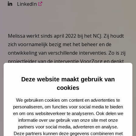
LinkedIn
Melissa werkt sinds april 2022 bij het NCJ. Zij houdt
zich voornamelijk bezig met het beheer en de
ontwikkeling van verschillende interventies. Zo is zij
projectleider van de interventie VoorZorg en denkt
zij inhoudelijk mee bij de doorontwikkeling van de
GIZ. Ook is Melissa betrokken bij thema’s als
Deze website maakt gebruik van
burgerperspectief en kindermishandeling. Tot slot
cookies
draagt zij bij aan de implementatie van het Prenataal
We gebruiken cookies om content en advertenties te
Huisbezoek.
personaliseren, om functies voor social media te bieden
en om ons websiteverkeer te analyseren. Ook delen we
Melissa heeft Pedagogische Wetenschappen
informatie over uw gebruik van onze site met onze
gestudeerd aan de Universiteit van Leiden. Na haar
partners voor social media, adverteren en analyse.
Deze partners kunnen deze gegevens combineren met
studie heeft zij zich voornamelijk beziggehouden