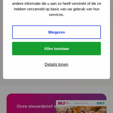
andere informatie die u aan ze heeft verstrekt of die ze
met de ontwikkeling en het beheer van
hebben verzameld op basis van uw gebruik van hun
toegankelijke opvoed- en opgroei informatie voor
services.
ouders. Ook heeft zij als jeugdbeschermer gewerkt
binnen het gedwongen kader. Met deze ervaring op
Weigeren
zak weet Melissa zeker dat haar hart sneller gaat
kloppen van preventie. Zo vroeg mogelijk bijdragen
aan een gezonde ontwikkeling voor ieder kind!
Alles toestaan
Details tonen
Onze nieuwsbrief ontvangen?