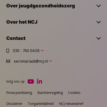
Over jeugdgezondheidszorg
Over het NCJ
Contact
030 - 760 04 05
secretariaat@ncj.nl
Volg ons op
Ga
Ga
naar
naar
Privacyverklaring
Klachtenregeling
Cookies
YouTube
LinkedIn
Disclaimer
Toegankelijkheid
NCJ nieuwsbrief