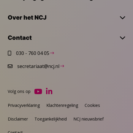
Over het NCJ
Contact
030 - 760 04 05
secretariaat@ncj.nl
Volg ons op
Ga
Ga
naar
naar
Privacyverklaring
Klachtenregeling
Cookies
YouTube
LinkedIn
Disclaimer
Toegankelijkheid
NCJ nieuwsbrief
Contact