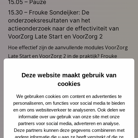
15.05 – Pauze
15.30 – Frouke Sondeijker: De
onderzoeksresultaten van het
actieonderzoek naar de effectiviteit van
VoorZorg Late Start en VoorZorg 2
Hoe effectief zijn de aanvullende modules VoorZorg
Late Start en VoorZorg 2 in de praktijk? Frouke
Sondeijker van het Verwey-Jonker Instituut
presenteert de belangrijkste bevindingen uit het
Deze website maakt gebruik van
tweeënhalf jaar durende actieonderzoek.
cookies
16.30 – VoorZorg door de ogen van
We gebruiken cookies om content en advertenties te
VoorZorgverpleegkundigen
personaliseren, om functies voor social media te bieden
en om ons websiteverkeer te analyseren. Ook delen we
In een korte film delen VoorZorgverpleegkundigen
informatie over uw gebruik van onze site met onze
hun ervaringen met de uitvoering van VoorZorg aan
partners voor social media, adverteren en analyse.
Deze partners kunnen deze gegevens combineren met
de aanvullende doelgroepen.
andere informatie die u aan ze heeft verstrekt of die ze