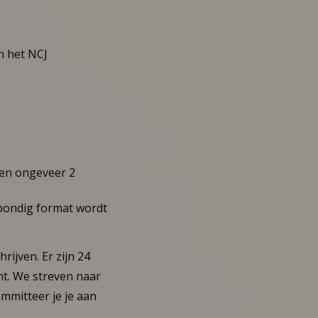
n het NCJ
een ongeveer 2
(bondig format wordt
rijven. Er zijn 24
ent. We streven naar
ommitteer je je aan