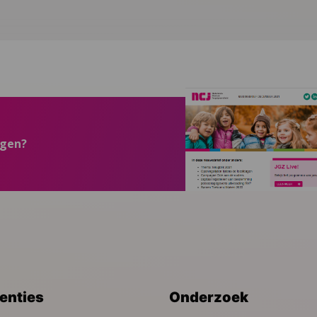
ngen?
venties
Onderzoek