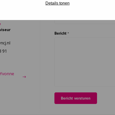
Details tonen
Organisatie
e
viseur
Bericht
*
cj.nl
3 91
 Yvonne