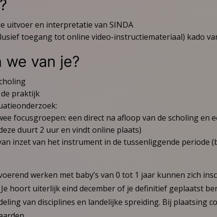
e?
 de uitvoer en interpretatie van SINDA
clusief toegang tot online video-instructiemateriaal) kado va
 we van je?
choling
 de praktijk
uatieonderzoek:
ee focusgroepen: een direct na afloop van de scholing en 
eze duurt 2 uur en vindt online plaats)
van inzet van het instrument in de tussenliggende periode 
itvoerend werken met baby’s van 0 tot 1 jaar kunnen zich insch
Je hoort uiterlijk eind december of je definitief geplaatst b
ling van disciplines en landelijke spreiding. Bij plaatsing c
aarden.