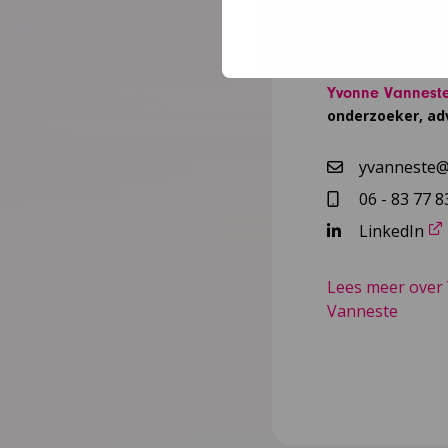
Yvonne Vannest
onderzoeker, ad
yvanneste@n
06 - 83 77 8
LinkedIn
Lees meer over
Vanneste