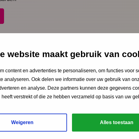
Via LinkedIn
Via e-mail
Via WhatsApp
e website maakt gebruik van coo
 content en advertenties te personaliseren, om functies voor s
e analyseren. Ook delen we informatie over uw gebruik van onz
"
" geeft vereiste velden aan
*
adverteren en analyse. Deze partners kunnen deze gegevens c
Naam
*
e heeft verstrekt of die ze hebben verzameld op basis van uw ge
?
E-mailadres
Weigeren
Alles toestaan
*