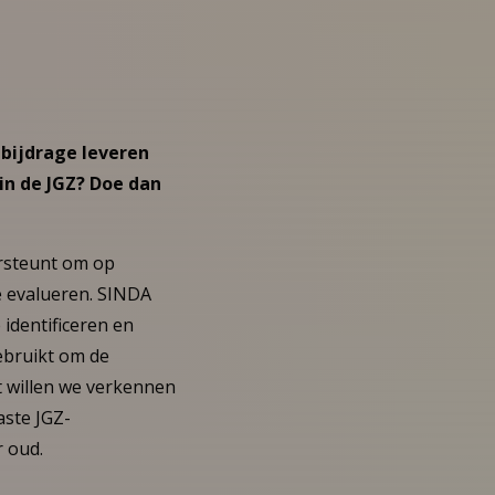
 bijdrage leveren
n de JGZ? Doe dan
ersteunt om op
e evalueren. SINDA
identificeren en
ebruikt om de
t willen we verkennen
aste JGZ-
r oud.