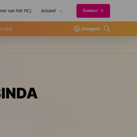
ner van het NCJ
Actueel
Contact
iratie
Inloggen
Zoeken
 SINDA