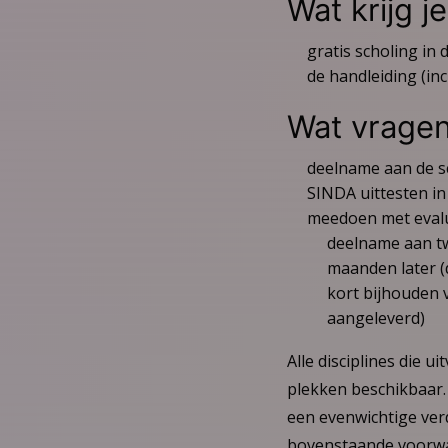
Wat krijg j
gratis scholing in
de handleiding (in
Wat vragen
deelname aan de s
SINDA uittesten in
meedoen met eval
deelname aan tw
maanden later (d
kort bijhouden 
aangeleverd)
Alle disciplines die u
plekken beschikbaar. 
een evenwichtige verde
bovenstaande voorw