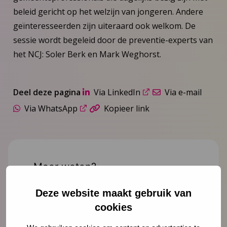
beleid gericht op het welzijn van jongeren. Andere
geïnteresseerden zijn uiteraard ook welkom. De
sessie wordt begeleid door de preventie-experts van
het NCJ: Soler Berk en Mark Weghorst.
Deel deze pagina
Via LinkedIn
Via e-mail
Via WhatsApp
Kopieer link
Meer weten?
Deze website maakt gebruik van
cookies