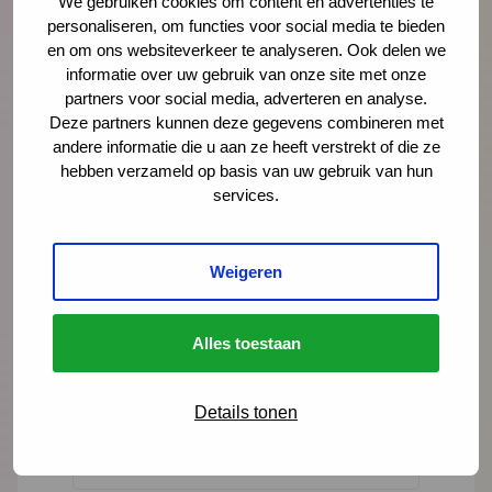
We gebruiken cookies om content en advertenties te
personaliseren, om functies voor social media te bieden
en om ons websiteverkeer te analyseren. Ook delen we
Mark Weghorst
informatie over uw gebruik van onze site met onze
adviseur
partners voor social media, adverteren en analyse.
Deze partners kunnen deze gegevens combineren met
andere informatie die u aan ze heeft verstrekt of die ze
mweghorst@ncj.nl
hebben verzameld op basis van uw gebruik van hun
06 - 25 39 01 13
services.
LinkedIn
Weigeren
Lees meer over Mark Weghorst
Alles toestaan
"
" geeft vereiste velden aan
*
Details tonen
Naam
*