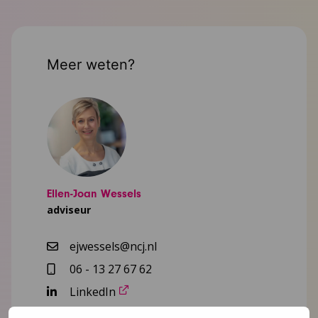
Meer weten?
Ellen-Joan Wessels
adviseur
ejwessels@ncj.nl
06 - 13 27 67 62
LinkedIn