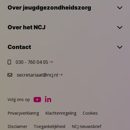
Over jeugdgezondheidszorg
Over het NCJ
Contact
030 - 760 04 05
secretariaat@ncj.nl
Volg ons op
Ga
Ga
naar
naar
Privacyverklaring
Klachtenregeling
Cookies
YouTube
LinkedIn
Disclaimer
Toegankelijkheid
NCJ nieuwsbrief