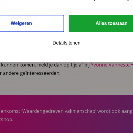
et de jeugdigen/ouders
met de beroepsgroep
et de maatschappij
Weigeren
Alles toestaan
den
Details tonen
t
13 maart, 12.00 uur
. Er is een beperkt aantal plekken besc
kunnen komen, meld je dan op tijd af bij
Yvonne Vanneste
r andere geïnteresseerden.
ijeenkomst ‘Waardengedreven vakmanschap’ wordt ook aang
kshop.