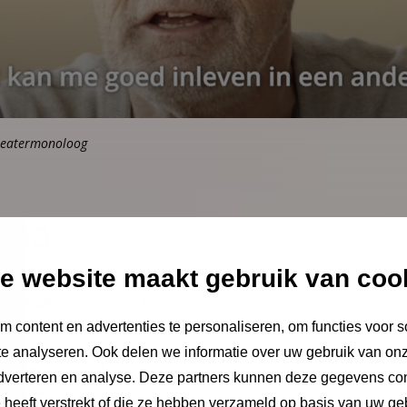
theatermonoloog
mma
e website maakt gebruik van coo
aardengedreven vakmanschap
 content en advertenties te personaliseren, om functies voor s
e analyseren. Ook delen we informatie over uw gebruik van onz
roepen (45 min)
adverteren en analyse. Deze partners kunnen deze gegevens c
t jezelf
e heeft verstrekt of die ze hebben verzameld op basis van uw ge