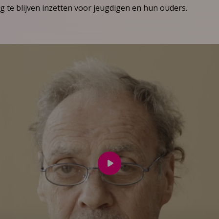
g te blijven inzetten voor jeugdigen en hun ouders.
Speel
video
af