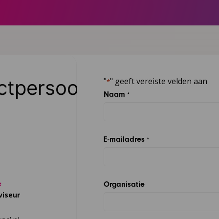
ctpersoon
"
" geeft vereiste velden aan
*
Naam
*
E-mailadres
*
e
Organisatie
viseur