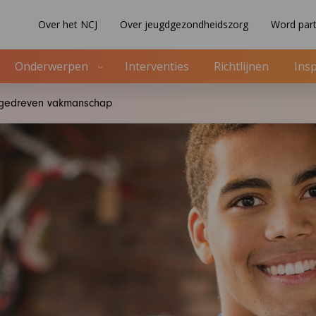
Over het NCJ
Over jeugdgezondheidszorg
Word part
Onderwerpen
Interventies
Richtlijnen
Insp
ngedreven vakmanschap