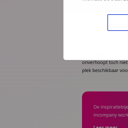
In verbinding m
In verbinding 
In verbinding m
Plenaire afronding
Aanmel
Aanmelden
kan to
onverhoopt toch niet 
plek beschikbaar voo
De inspiratieb
incompany wor
Lees meer