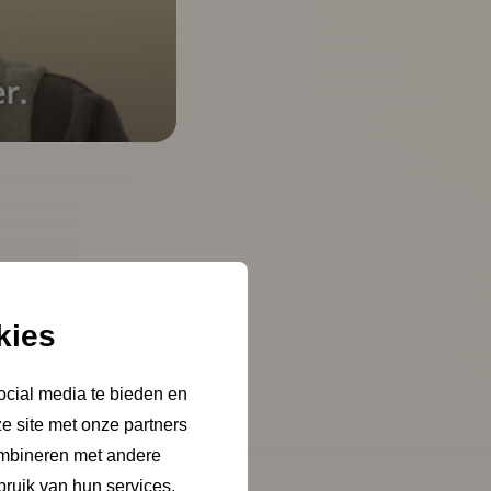
kies
ocial media te bieden en
e site met onze partners
ombineren met andere
bruik van hun services.