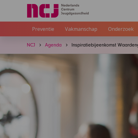
Preventie
Vakmanschap
Onderzoek
NCJ
Agenda
Inspiratiebijeenkomst Waarde