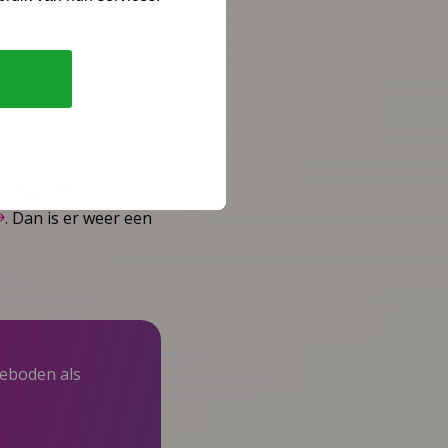
hikbaar. Mocht je
. Dan is er weer een
eboden als