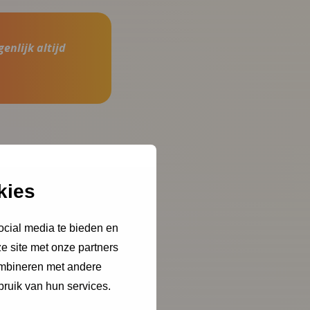
enlijk altijd
een leermoment te
kies
ies van tijd.
bevestigen de
ocial media te bieden en
nnen de implementatie
e site met onze partners
g.
ombineren met andere
bruik van hun services.
p te nemen in het
aag!