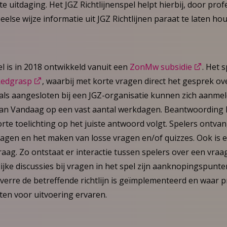
te uitdaging. Het JGZ Richtlijnenspel helpt hierbij, door pro
else wijze informatie uit JGZ Richtlijnen paraat te laten ho
el is in 2018 ontwikkeld vanuit een
ZonMw subsidie
. Het 
Redgrasp
, waarbij met korte vragen direct het gesprek ov
nals aangesloten bij een JGZ-organisatie kunnen zich aanmel
van Vandaag op een vast aantal werkdagen. Beantwoording k
rte toelichting op het juiste antwoord volgt. Spelers ontv
gen en het maken van losse vragen en/of quizzes. Ook is e
aag. Zo ontstaat er interactie tussen spelers over een vraa
elijke discussies bij vragen in het spel zijn aanknopingspunt
verre de betreffende richtlijn is geïmplementeerd en waar p
ten voor uitvoering ervaren.