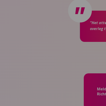
“Het att
overleg 
Meld
Rich