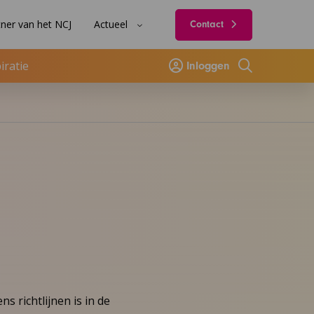
ner van het NCJ
Actueel
Contact
iratie
Inloggen
Zoeken
 richtlijnen is in de