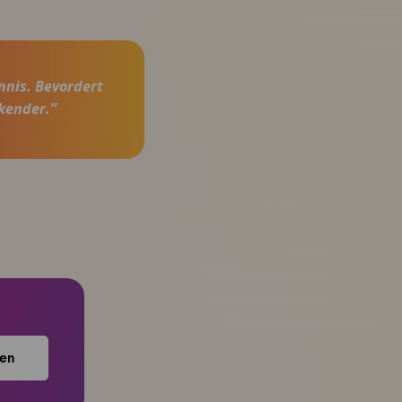
nnis. Bevordert
kender.”
en