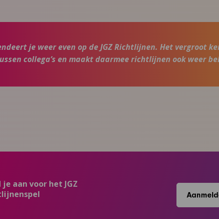
endeert je weer even op de JGZ Richtlijnen. Het vergroot ke
tussen collega’s en maakt daarmee richtlijnen ook weer be
 je aan voor het JGZ
tlijnenspel
Aanmeld