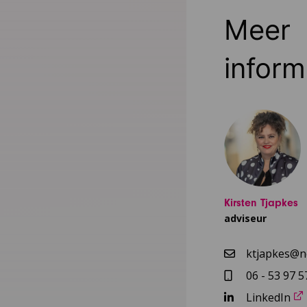
Meer
inform
Kirsten Tjapkes
adviseur
ktjapkes@nc
06 - 53 97 5
LinkedIn