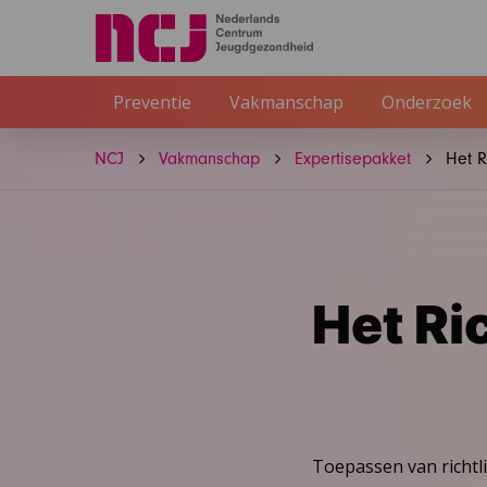
Preventie
Vakmanschap
Onderzoek
NCJ
Vakmanschap
Expertisepakket
Het R
Het Ri
Toepassen van richtli