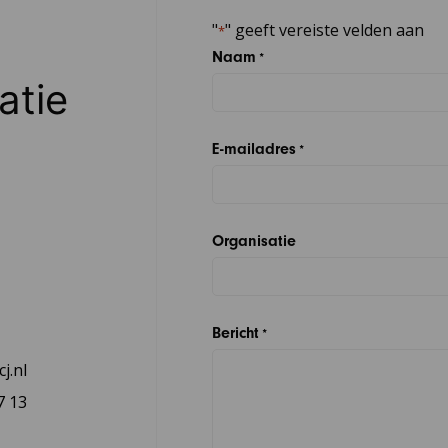
"
" geeft vereiste velden aan
*
Naam
*
atie
E-mailadres
*
Organisatie
Bericht
*
j.nl
7 13