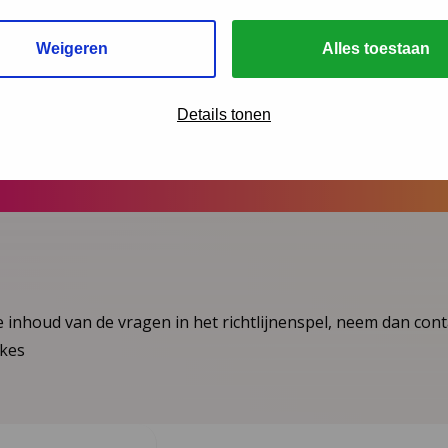
Weigeren
Alles toestaan
Details tonen
jdse, speelse manier van kennis bijhouden.”
 inhoud van de vragen in het richtlijnenspel, neem dan con
pkes