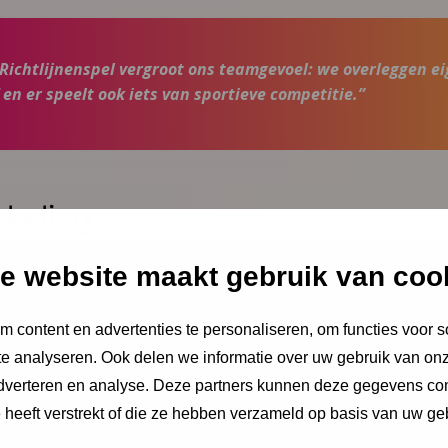
 Richtlijnenspel vergroot ons teamgevoel: we overleggen eig
 en er speelt ook iets van sportieve competitie.”
keling
el is laagdrempelig ingericht om spelers in zeer korte tijd 
e website maakt gebruik van coo
 het gevoel van extra werkdruk, een slaag/zak oordeel of verl
ssentijdse evaluatie
van de pilotperiode in 2018 en 2019 
 content en advertenties te personaliseren, om functies voor s
et spel. Het NCJ werkt aan een vaste plek voor het spel bi
e analyseren. Ook delen we informatie over uw gebruik van onz
n de daarbij horende
toolkit
voor implementatie en borgin
adverteren en analyse. Deze partners kunnen deze gegevens c
e heeft verstrekt of die ze hebben verzameld op basis van uw ge
k naar nieuwe, prikkelende vragen over JGZ Richtlijnen om o
g naar het NCJ
en zie hem verschijnen als Vraag van Vand