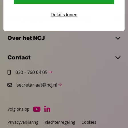
Details tonen
Over jeugdgezondheidszorg
Over het NCJ
Contact
030 - 760 04 05
secretariaat@ncj.nl
Volg ons op
Ga
Ga
naar
naar
Privacyverklaring
Klachtenregeling
Cookies
YouTube
LinkedIn