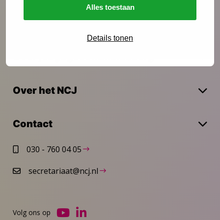
Alles toestaan
Actueel
Details tonen
Over jeugdgezondheidszorg
Over het NCJ
Contact
030 - 760 04 05
secretariaat@ncj.nl
Volg ons op
Ga
Ga