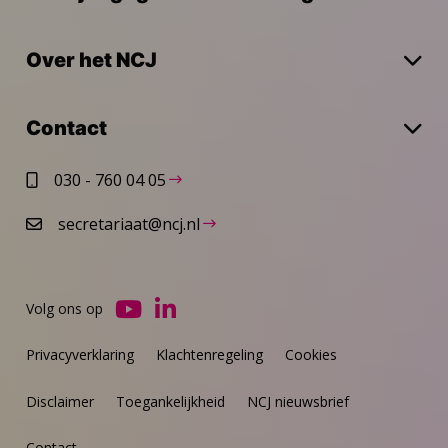
Over het NCJ
Contact
030 - 760 04 05
secretariaat@ncj.nl
Volg ons op
Ga
Ga
naar
naar
Privacyverklaring
Klachtenregeling
Cookies
YouTube
LinkedIn
Disclaimer
Toegankelijkheid
NCJ nieuwsbrief
Contact