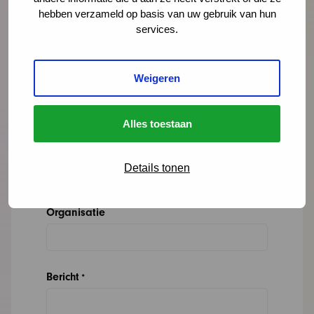
hebben verzameld op basis van uw gebruik van hun
services.
"
" geeft vereiste velden aan
*
Weigeren
Naam
*
Alles toestaan
E-mailadres
*
Details tonen
Organisatie
Bericht
*