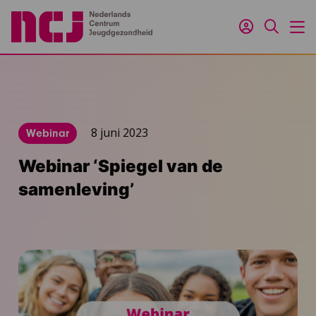
Inloggen
Zoeken
M
8 juni 2023
Webinar
Webinar ‘Spiegel van de
samenleving’