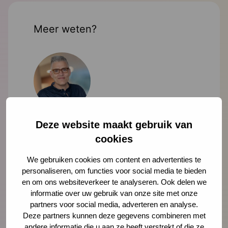
Meer weten?
Mark Weghorst
Deze website maakt gebruik van
adviseur
cookies
mweghorst@ncj.nl
We gebruiken cookies om content en advertenties te
personaliseren, om functies voor social media te bieden
06 - 25 39 01 13
en om ons websiteverkeer te analyseren. Ook delen we
LinkedIn
informatie over uw gebruik van onze site met onze
partners voor social media, adverteren en analyse.
Deze partners kunnen deze gegevens combineren met
Lees meer over Mark Weghorst
andere informatie die u aan ze heeft verstrekt of die ze