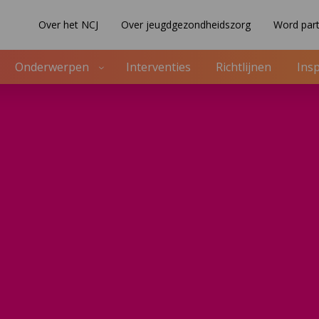
Over het NCJ
Over jeugdgezondheidszorg
Word part
Onderwerpen
Interventies
Richtlijnen
Insp
t de landelijke opschaling?