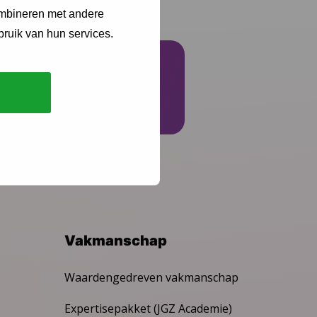
ombineren met andere
bruik van hun services.
Schrijf je in
Vakmanschap
Waardengedreven vakmanschap
Expertisepakket (JGZ Academie)