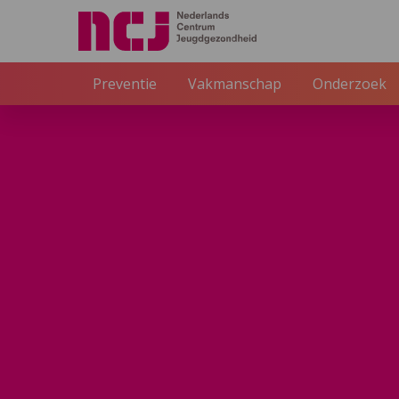
Externe link
Preventie
Vakmanschap
Onderzoek
NCJ
Inspiratie
VoorZorg werkt, dus waar blijf