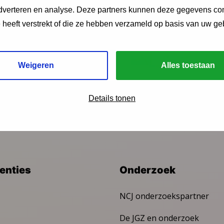
adverteren en analyse. Deze partners kunnen deze gegevens c
e heeft verstrekt of die ze hebben verzameld op basis van uw ge
ngen?
Weigeren
Alles toestaan
Details tonen
venties
Onderzoek
NCJ onderzoekspartner
De JGZ en onderzoek