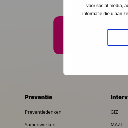
voor social media, 
informatie die u aan z
Onze nieuwsbrief ontva
Preventie
Inter
Preventiedenken
GIZ
Samenwerken
MAZL