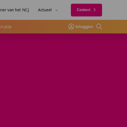
ner van het NCJ
Actueel
Contact
iratie
Inloggen
Zoeken