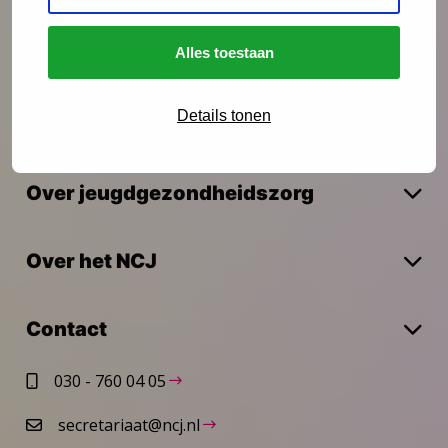
Alles toestaan
Vakmanschap
Details tonen
Actueel
Over jeugdgezondheidszorg
Over het NCJ
Contact
030 - 760 04 05
secretariaat@ncj.nl