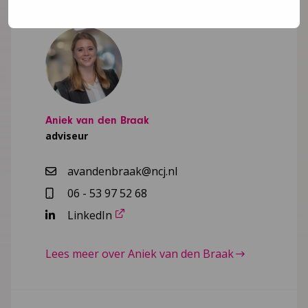
Aniek van den Braak
adviseur
avandenbraak@ncj.nl
06 - 53 97 52 68
LinkedIn
Lees meer over Aniek van den Braak