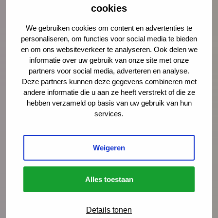
cookies
Nieuws
6 juli 2026
We gebruiken cookies om content en advertenties te
Documentaire Integrale Vroeghulp
personaliseren, om functies voor social media te bieden
‘Je voelt dat er iets niet klopt’
en om ons websiteverkeer te analyseren. Ook delen we
informatie over uw gebruik van onze site met onze
In deze mini-documentaire volgen we drie
partners voor social media, adverteren en analyse.
gezinnen die geholpen zijn door Integrale
Deze partners kunnen deze gegevens combineren met
andere informatie die u aan ze heeft verstrekt of die ze
Vroeghulp. En gingen we in gesprek met
hebben verzameld op basis van uw gebruik van hun
coördinatoren, trajectbegeleiders en een
services.
wethouder over de kracht van het netwerk.
Weigeren
Lees meer
Alles toestaan
Details tonen