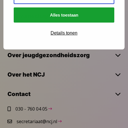
Alles toestaan
Vakmanschap
Details tonen
Actueel
Over jeugdgezondheidszorg
Over het NCJ
Contact
030 - 760 04 05
secretariaat@ncj.nl