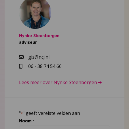
Nynke Steenbergen
adviseur
giz@ncj.nl
06 - 38 74 54 66
Lees meer over Nynke Steenbergen
"
" geeft vereiste velden aan
*
Naam
*