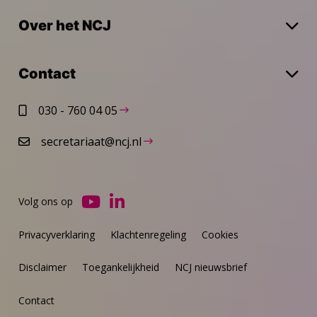
Over het NCJ
Contact
030 - 760 04 05
secretariaat@ncj.nl
Volg ons op
Ga
Ga
naar
naar
Privacyverklaring
Klachtenregeling
Cookies
YouTube
LinkedIn
Disclaimer
Toegankelijkheid
NCJ nieuwsbrief
Contact