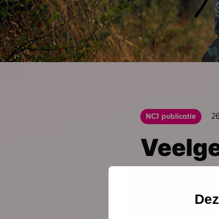
2
NCJ publicatie
Veelge
antwoo
Dez
In deze bijlage van h