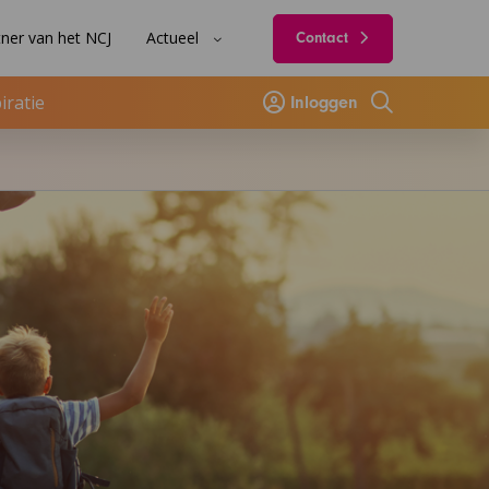
ner van het NCJ
Actueel
Contact
iratie
Inloggen
Zoeken