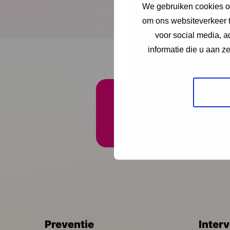
antwoorden over het
We gebruiken cookies om
om ons websiteverkeer t
Download publicatie
voor social media, 
informatie die u aan z
Onze nieuwsbrief ontva
Preventie
Inter