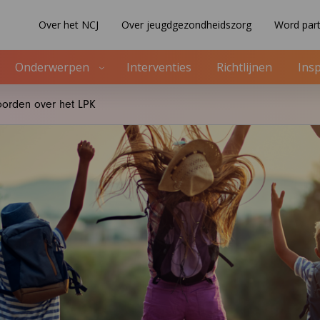
Over het NCJ
Over jeugdgezondheidszorg
Word part
Onderwerpen
Interventies
Richtlijnen
Insp
oorden over het LPK