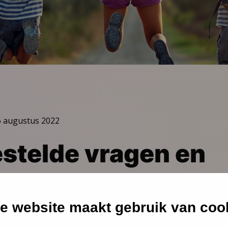
6 augustus 2022
stelde vragen en
rden over het LPK
e website maakt gebruik van coo
et het Landelijk Professioneel Kader (LPK) vind je veelgestel